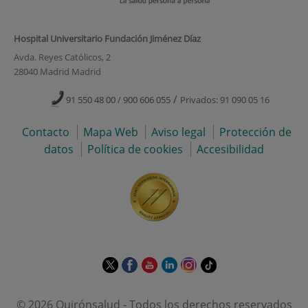
Hospital Universitario Fundación Jiménez Díaz
Avda. Reyes Católicos, 2
28040 Madrid Madrid
/
91 550 48 00 / 900 606 055
Privados: 91 090 05 16
Contacto
Mapa Web
Aviso legal
Protección de
datos
Política de cookies
Accesibilidad
Este
Este
Este
Este
Este
Enlace
enlace
enlace
enlace
enlace
enlace
a
se
se
se
se
se
una
© 2026 Quirónsalud - Todos los derechos reservados
abrirá
abrirá
abrirá
abrirá
abrirá
aplicación