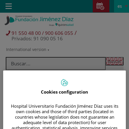
Saltar al contenido
Saltar
E
Idiom
Toggle
es
al
navigation
activo
contenido
/
91 550 48 00 / 900 606 055
Privados: 91 090 05 16
International version
Selector
de
idioma
Cookies configuration
Hospital Universitario Fundación Jiménez Díaz uses its
own cookies and those of third parties (located in
countries whose legislation does not guarantee an
adequate level of data protection) for user
Pacientes y visitantes
authentication, statistical analysis, improving services