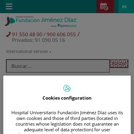
Saltar al contenido
Saltar
E
Idiom
Toggle
es
al
navigation
activo
contenido
/
91 550 48 00 / 900 606 055
Privados: 91 090 05 16
International version
Selector
de
idioma
Cookies configuration
Hospital Universitario Fundación Jiménez Díaz uses its
own cookies and those of third parties (located in
countries whose legislation does not guarantee an
Pacientes y visitantes
adequate level of data protection) for user