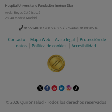
Hospital Universitario Fundación Jiménez Díaz
Avda. Reyes Católicos, 2
28040 Madrid Madrid
/
91 550 48 00 / 900 606 055
Privados: 91 090 05 16
Contacto
Mapa Web
Aviso legal
Protección de
datos
Política de cookies
Accesibilidad
Este
Este
Este
Este
Este
Enlace
enlace
enlace
enlace
enlace
enlace
a
se
se
se
se
se
una
© 2026 Quirónsalud - Todos los derechos reservados
abrirá
abrirá
abrirá
abrirá
abrirá
aplicación
en
en
en
en
en
externa.