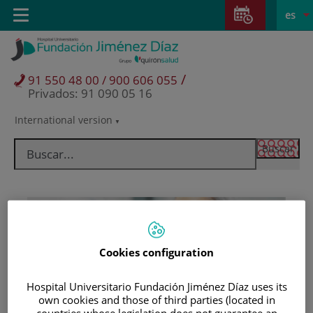
Saltar al contenido
Saltar
E
Idiom
Toggle
es
al
navigation
activo
contenido
/
91 550 48 00 / 900 606 055
Privados: 91 090 05 16
International version
Selector
de
idioma
Cookies configuration
Hospital Universitario Fundación Jiménez Díaz uses its
Pacientes y visitantes
own cookies and those of third parties (located in
countries whose legislation does not guarantee an