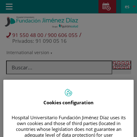
Saltar al contenido
Saltar
E
Idiom
Toggle
es
al
navigation
activo
contenido
/
91 550 48 00 / 900 606 055
Privados: 91 090 05 16
International version
Selector
de
idioma
Cookies configuration
Hospital Universitario Fundación Jiménez Díaz uses its
own cookies and those of third parties (located in
countries whose legislation does not guarantee an
Pacientes y visitantes
adequate level of data protection) for user