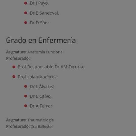
Dr J Payo.
Dr E Sandoval.
Dr D Sáez
Grado en Enfermería
Asignatura:
Anatomía Funcional
Profesorado:
Prof Responsable Dr AM Foruria.
Prof colaboradores:
Dr L Álvarez
Dr E Calvo.
Dr A Ferrer
Asignatura:
Traumatología
Profesorado:
Dra Ballester