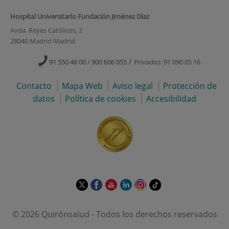
Hospital Universitario Fundación Jiménez Díaz
Avda. Reyes Católicos, 2
28040 Madrid Madrid
/
91 550 48 00 / 900 606 055
Privados: 91 090 05 16
Contacto
Mapa Web
Aviso legal
Protección de
datos
Política de cookies
Accesibilidad
Este
Este
Este
Este
Este
Enlace
enlace
enlace
enlace
enlace
enlace
a
se
se
se
se
se
una
© 2026 Quirónsalud - Todos los derechos reservados
abrirá
abrirá
abrirá
abrirá
abrirá
aplicación
en
en
en
en
en
externa.