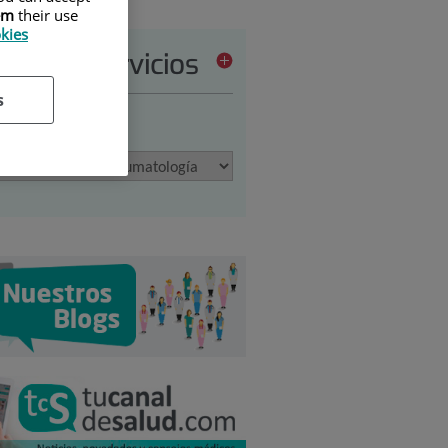
em
their use
okies
tera de servicios
s
ione una opción: