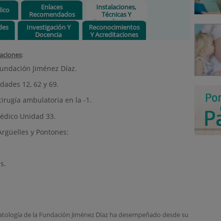
Enlaces
Instalaciones,
ico
Recomendados
Técnicas Y
Procedimientos
des
Investigación Y
Reconocimientos
Docencia
Y Acreditaciones
laciones
:
Fundación Jiménez Díaz.
dades 12, 62 y 69.
cirugía ambulatoria en la -1.
édico Unidad 33.
Argüelles y Pontones:
s.
umatología de la Fundación Jiménez Díaz ha desempeñado desde su