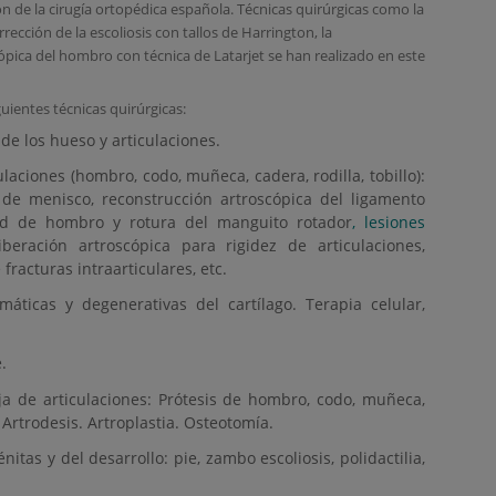
ón de la cirugía ortopédica española. Técnicas quirúrgicas como la
rección de la escoliosis con tallos de Harrington, la
cópica del hombro con técnica de Latarjet se han realizado en este
uientes técnicas quirúrgicas:
e los hueso y articulaciones.
laciones (hombro, codo, muñeca, cadera, rodilla, tobillo):
 de menisco, reconstrucción artroscópica del ligamento
idad de hombro y rotura del manguito rotador
, lesiones
, liberación artroscópica para rigidez de articulaciones,
fracturas intraarticulares, etc.
áticas y degenerativas del cartílago. Terapia celular,
.
ja de articulaciones: Prótesis de hombro, codo, muñeca,
. Artrodesis. Artroplastia. Osteotomía.
tas y del desarrollo: pie, zambo escoliosis, polidactilia,