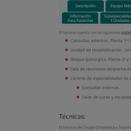
Descripción
Equipo Méd
Información
Subespecialida
Para Pacientes
Y Unidades
El Servicio cuenta con las siguientes
insta
Consultas externas. Planta 1ª 
Unidad de Hospitalización. Uni
Bloque quirúrgico. Planta 2ª y 
Sala de reuniones despacho m
Centros de especialidades de 
Consultas externas.
Salas de curas y escayola
Técnicas:
El Servicio de Cirugía Ortopédica y Tra