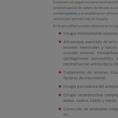
fundación un papel crucial en la innovaci
prótesis parcial de cadera de Moore, la cor
vertebr
oplastia o
la estabilización artros
servicio por primera vez en España.
En la actualidad pueden destacarse las sig
Cirugía mínimamente invasiva d
Artroscopia avanzada de articu
lesiones meniscales y sutura
cruzado anterior, inestabil
ca
rtilaginosas, epicondilitis
reconstrucción artroscópica de 
Tratamiento de lesiones traum
factores de crecimiento.
Cirugía percutánea del antepie
Cirugía reconstructiva comple
dedos, cadera, rodilla y tobillo
Corrección de anomalías congéni
etc.