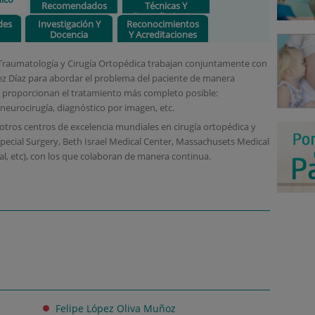
Recomendados
Técnicas Y
Procedimientos
des
Investigación Y
Reconocimientos
Docencia
Y Acreditaciones
e Traumatología y Cirugía Ortopédica trabajan conjuntamente con
nez Díaz para abordar el problema del paciente de manera
le proporcionan el tratamiento más completo posible:
, neurocirugía, diagnóstico por imagen, etc.
otros centros de excelencia mundiales en cirugía ortopédica y
Special Surgery, Beth Israel Medical Center, Massachusets Medical
l, etc), con los que colaboran de manera continua.
Felipe López Oliva Muñoz