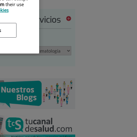
em
their use
okies
tera de servicios
s
ione una opción: