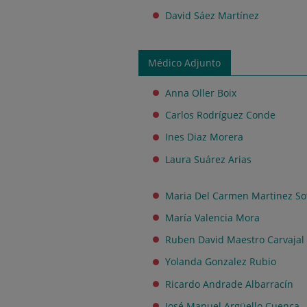
David Sáez Martínez
Médico Adjunto
Anna Oller Boix
Carlos Rodríguez Conde
Ines Diaz Morera
Laura Suárez Arias
Maria Del Carmen Martinez So
María Valencia Mora
Ruben David Maestro Carvajal
Yolanda Gonzalez Rubio
Ricardo Andrade Albarracín
José Manuel Argüello Cuenca