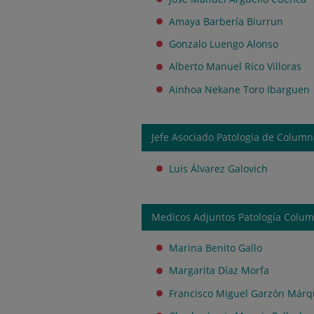
Amaya Barbería Biurrun
Gonzalo Luengo Alonso
Alberto Manuel Rico Villoras
Ainhoa Nekane Toro Ibarguen
Jefe Asociado Patología de Colum
Luis Álvarez Galovich
Medicos Adjuntos Patología Colu
Marina Benito Gallo
Margarita Díaz Morfa
Francisco Miguel Garzón Már