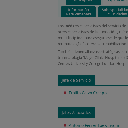
Información
Subespecialida
Para Pacientes
Y Unidades
Los médicos especialistas del Servicio d
otros especialistas de la Fundación Jimé
multidisciplinar para asegurarse de que 
reumatología, fisioterapia, rehabilitación
También tienen alianzas estratégicas con 
traumatología (Mayo Clinic, Hospital for 
Center, University College London Hospita
Jefe de Servicio
Emilio Calvo Crespo
Jefes Asociados
Antonio Ferrer Loewinsohn