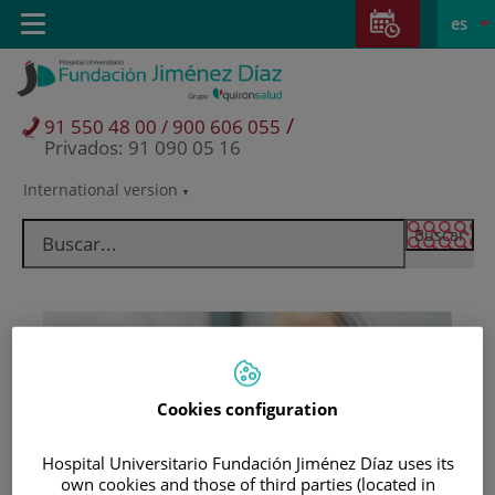
Saltar al contenido
Saltar
E
Idiom
Toggle
es
al
navigation
activo
contenido
/
91 550 48 00 / 900 606 055
Privados: 91 090 05 16
International version
Selector
de
idioma
Cookies configuration
Hospital Universitario Fundación Jiménez Díaz uses its
Pacientes y visitantes
own cookies and those of third parties (located in