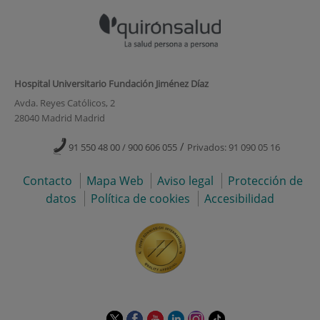
Hospital Universitario Fundación Jiménez Díaz
Avda. Reyes Católicos, 2
28040 Madrid Madrid
/
91 550 48 00 / 900 606 055
Privados: 91 090 05 16
Contacto
Mapa Web
Aviso legal
Protección de
datos
Política de cookies
Accesibilidad
Este
Este
Este
Este
Este
Enlace