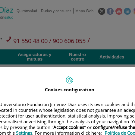
Este
Este
Este
Es
Quirónsalud
Dudas y consultas
Mapa Web
enlace
enlace
enlace
en
se
se
se
se
abrirá
abrirá
abrirá
ab
en
en
en
e
/
91 550 48 00 / 900 606 055
una
una
una
u
ventana
ventana
ventan
ve
Privados: 91 090 05 16
Aseguradoras y
Nuestro
nueva.
nueva.
nueva.
nu
Actividades
mutuas
centro
Cookies configuration
Investigación
D
Universitario Fundación Jiménez Díaz uses its own cookies and th
located in countries whose legislation does not guarantee an adequ
tection) for user authentication, statistical analysis, improving s
rsonalised advertising through the analysis of your navigation. Y
900 301 013
Teléfono de atención al usuario
es by pressing the button "
Accept cookies
" or
configure/refuse th
rom this
Settings
. For more information click here:
Política de Co