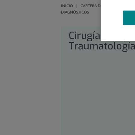
INICIO
|
CARTERA DE SERVICIOS
|
CI
DIAGNÓSTICOS
Cirugía Ortopé
Traumatologí