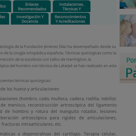
Enlaces
Instalaciones,
ico
Recomendados
Técnicas Y
Procedimientos
des
Investigación Y
Reconocimientos
Docencia
Y Acreditaciones
umatología de la Fundación Jiménez Díaz ha desempeñado desde su
ón de la cirugía ortopédica española. Técnicas quirúrgicas como la
rección de la escoliosis con tallos de Harrington, la
cópica del hombro con técnica de Latarjet se han realizado en este
uientes técnicas quirúrgicas:
de los hueso y articulaciones
laciones (hombro, codo, muñeca, cadera, rodilla, tobillo):
 de menisco, reconstrucción artroscópica del ligamento
dad de hombro y rotura del manguito rotador, lesiones
 liberación artroscópica para rigidez de articulaciones,
fracturas intraarticulares, etc.
áticas y degenerativas del cartílago. Terapia celular,