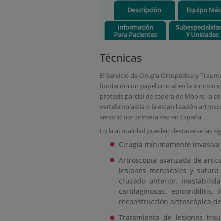
Descripción
Equipo Méd
Información
Subespecialida
Para Pacientes
Y Unidades
Técnicas
El Servicio de Cirugía Ortopédica y Tra
fundación un papel crucial en la innovaci
prótesis parcial de cadera de Moore, la cor
vertebroplastia o la estabilización artros
servicio por primera vez en España.
En la actualidad pueden destacarse las sig
Cirugía mínimamente invasiva 
Artroscopia avanzada de articu
lesiones meniscales y sutura
cruzado anterior, inestabili
cartilaginosas, epicondilitis,
reconstrucción artroscópica de 
Tratamiento de lesiones traum