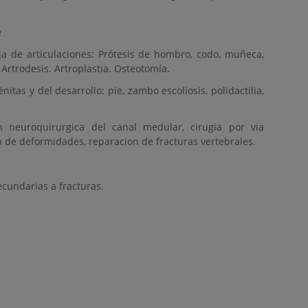
e
ja de articulaciones: Prótesis de hombro, codo, muñeca,
. Artrodesis. Artroplastia. Osteotomía.
tas y del desarrollo: pie, zambo escoliosis, polidactilia,
on neuroquirurgica del canal medular, cirugia por via
on de deformidades, reparacion de fracturas vertebrales.
cundarias a fracturas.