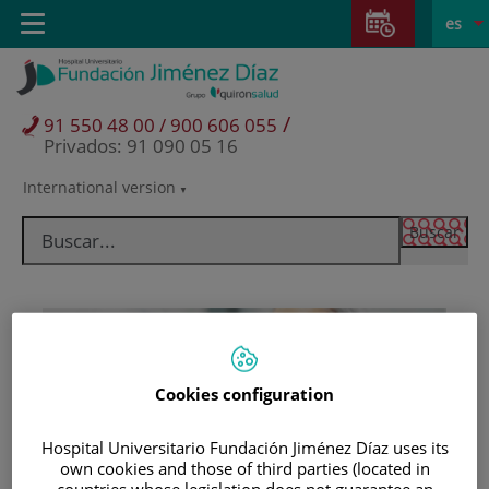
Saltar al contenido
Saltar
E
Idiom
Toggle
es
al
navigation
activo
contenido
/
91 550 48 00 / 900 606 055
Privados: 91 090 05 16
International version
Selector
de
idioma
Cookies configuration
Hospital Universitario Fundación Jiménez Díaz uses its
Pacientes y visitantes
own cookies and those of third parties (located in
countries whose legislation does not guarantee an