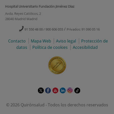
Hospital Universitario Fundación Jiménez Díaz
Avda. Reyes Católicos, 2
28040 Madrid Madrid
/
91 550 48 00 / 900 606 055
Privados: 91 090 05 16
Contacto
Mapa Web
Aviso legal
Protección de
datos
Política de cookies
Accesibilidad
Este
Este
Este
Este
Este
Enlace
enlace
enlace
enlace
enlace
enlace
a
se
se
se
se
se
una
© 2026 Quirónsalud - Todos los derechos reservados
abrirá
abrirá
abrirá
abrirá
abrirá
aplicación
en
en
en
en
en
externa.