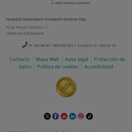
Hospital Universitario Fundación Jiménez Díaz
Avda. Reyes Católicos, 2
28040 Madrid Madrid
/
91 550 48 00 / 900 606 055
Privados: 91 090 05 16
Contacto
Mapa Web
Aviso legal
Protección de
datos
Política de cookies
Accesibilidad
Este
Este
Este
Este
Este
Enlace
enlace
enlace
enlace
enlace
enlace
a
se
se
se
se
se
una