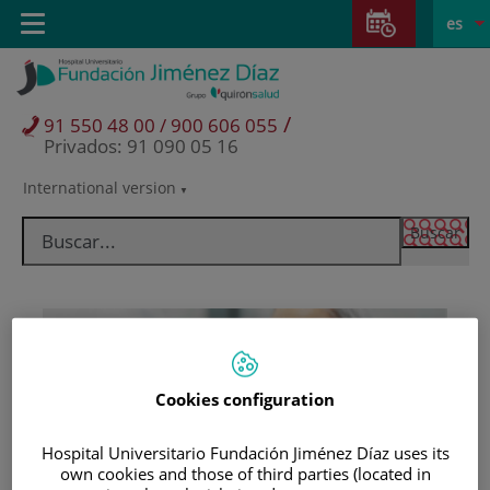
Saltar al contenido
Saltar
E
Idiom
Toggle
es
al
navigation
activo
contenido
/
91 550 48 00 / 900 606 055
Privados: 91 090 05 16
International version
Selector
de
idioma
Cookies configuration
Hospital Universitario Fundación Jiménez Díaz uses its
Pacientes y visitantes
own cookies and those of third parties (located in