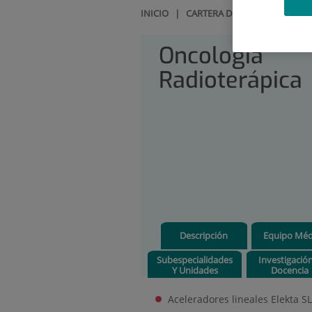
INICIO
|
CARTERA DE SERVICIOS
|
ON
Oncología
Radioterápica
Descripción
Equipo Méd
Subespecialidades
Investigació
Y Unidades
Docencia
Aceleradores lineales Elekta S