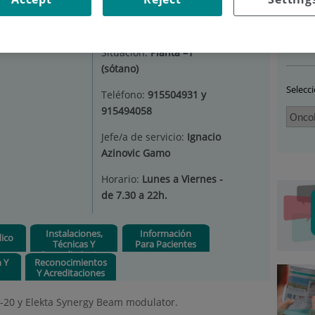
COLOGÍA RADIOTERÁPICA
|
INSTALACIONES
Car
Situación:
Planta –1
(sótano)
Selecc
Teléfono:
915504931 y
915494058
Jefe/a de servicio:
Ignacio
Azinovic Gamo
Horario:
Lunes a Viernes -
de 7.30 a 22h.
Instalaciones,
Información
ico
Técnicas Y
Para Pacientes
Procedimientos
n Y
Reconocimientos
Y Acreditaciones
L-20 y Elekta Synergy Beam modulator.