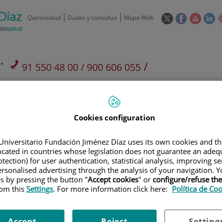
Este
Este
Este
Es
Quirónsalud
Dudas y consultas
Mapa Web
enlace
enlace
enlace
en
se
se
se
se
abrirá
abrirá
abrirá
ab
en
en
en
e
/
91 550 48 00 / 900 606 055
una
una
una
u
ventana
ventana
ventan
ve
Privados: 91 090 05 16
Aseguradoras y
Nuestro
nueva.
nueva.
nueva.
nu
Actividades
mutuas
centro
Cookies configuration
Universitario Fundación Jiménez Díaz uses its own cookies and th
located in countries whose legislation does not guarantee an adequ
tection) for user authentication, statistical analysis, improving s
Investigación
D
rsonalised advertising through the analysis of your navigation. Y
es by pressing the button "
Accept cookies
" or
configure/refuse th
rom this
Settings
. For more information click here:
Política de Co
900 301 013
Teléfono de atención al usuario
Accept
Reject
Setting