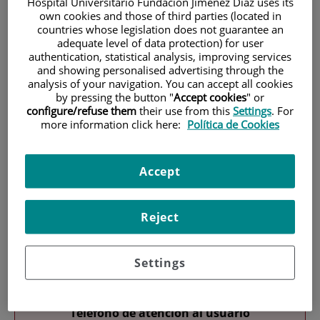
Hospital Universitario Fundación Jiménez Díaz uses its
own cookies and those of third parties (located in
countries whose legislation does not guarantee an
adequate level of data protection) for user
authentication, statistical analysis, improving services
and showing personalised advertising through the
analysis of your navigation. You can accept all cookies
by pressing the button "
Accept cookies
" or
Investigación
configure/refuse them
their use from this
Settings
. For
more information click here:
Política de Cookies
Accept
Reject
Docencia
Settings
Teléfono de atención al usuario