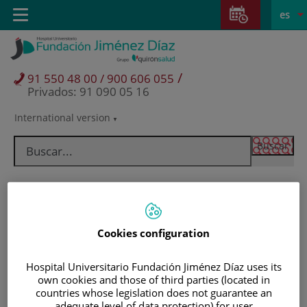
Saltar al contenido
Saltar
E
Idiom
Toggle
es
al
navigation
activo
contenido
/
91 550 48 00 / 900 606 055
Privados: 91 090 05 16
International version
Selector
de
idioma
Cookies configuration
Hospital Universitario Fundación Jiménez Díaz uses its
own cookies and those of third parties (located in
Pacientes y visitantes
countries whose legislation does not guarantee an
adequate level of data protection) for user