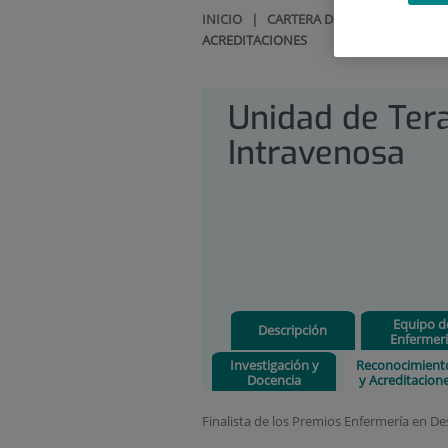
INICIO
|
CARTERA DE SERVICIOS
|
UN
ACREDITACIONES
Unidad de Ter
Intravenosa
Equipo d
Descripción
Enfermer
Investigación y
Reconocimient
Docencia
y Acreditacion
Finalista de los Premios Enfermería en De