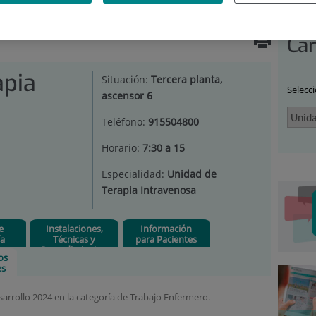
IDAD DE TERAPIA INTRAVENOSA
|
RECONOCIMIENTOS Y
Car
apia
Situación:
Tercera planta,
Selecc
ascensor 6
Teléfono:
915504800
Horario:
7:30 a 15
Especialidad:
Unidad de
Terapia Intravenosa
e
Instalaciones,
Información
ía
Técnicas y
para Pacientes
Procedimientos
os
es
sarrollo 2024 en la categoría de Trabajo Enfermero.