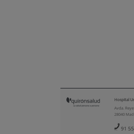
Hospital U
Avda. Reyes
28040 Mad
91 55