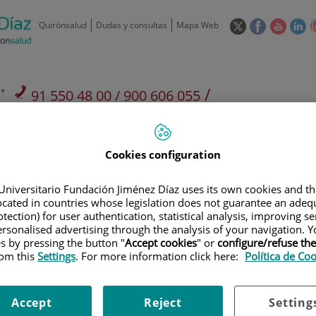
Este
Este
Este
Es
Quirónsalud
Dudas y consultas
Mapa Web
enlace
enlace
enlace
en
se
se
se
se
abrirá
abrirá
abrirá
ab
en
en
en
e
/
91 550 48 00 / 900 606 055
una
una
una
u
ventana
ventana
ventan
ve
Privados: 91 090 05 16
Aseguradoras y
Nuestro
nueva.
nueva.
nueva.
nu
Actividades
mutuas
centro
Cookies configuration
Universitario Fundación Jiménez Díaz uses its own cookies and th
located in countries whose legislation does not guarantee an adequ
tection) for user authentication, statistical analysis, improving s
rsonalised advertising through the analysis of your navigation. Y
Investigación
D
es by pressing the button "
Accept cookies
" or
configure/refuse th
rom this
Settings
. For more information click here:
Política de Co
900 301 013
Teléfono de atención al usuario
Accept
Reject
Setting