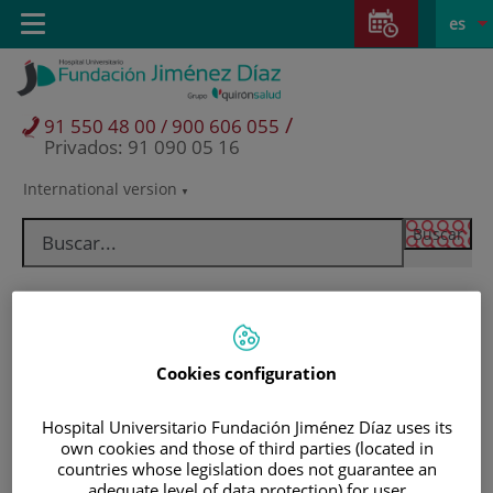
Saltar al contenido
Saltar
E
Idiom
Toggle
es
al
navigation
activo
contenido
/
91 550 48 00 / 900 606 055
Privados: 91 090 05 16
International version
Selector
de
idioma
Cookies configuration
Hospital Universitario Fundación Jiménez Díaz uses its
own cookies and those of third parties (located in
Pacientes y visitantes
countries whose legislation does not guarantee an
adequate level of data protection) for user