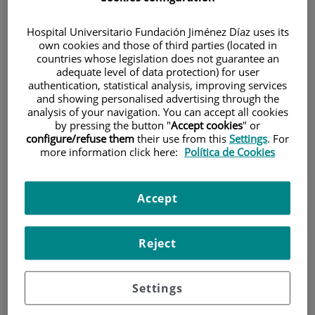
Hospital Universitario Fundación Jiménez Díaz uses its
own cookies and those of third parties (located in
countries whose legislation does not guarantee an
adequate level of data protection) for user
authentication, statistical analysis, improving services
and showing personalised advertising through the
Investigación
analysis of your navigation. You can accept all cookies
by pressing the button "
Accept cookies
" or
configure/refuse them
their use from this
Settings
. For
more information click here:
Política de Cookies
Accept
Docencia
Reject
Settings
Teléfono de atención al usuario