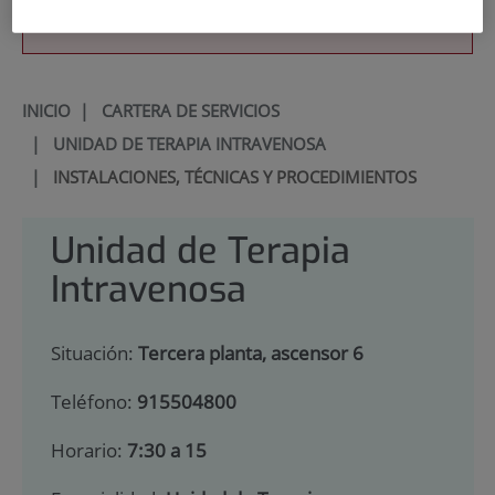
900 301 013
INICIO
|
CARTERA DE SERVICIOS
|
UNIDAD DE TERAPIA INTRAVENOSA
|
INSTALACIONES, TÉCNICAS Y PROCEDIMIENTOS
Unidad de Terapia
Intravenosa
Situación:
Tercera planta, ascensor 6
Teléfono:
915504800
Horario:
7:30 a 15