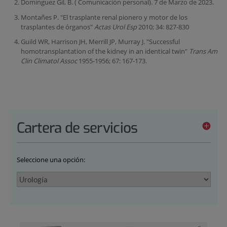
Dominguez Gil, B. ( Comunicación personal). 7 de Marzo de 2023.
Montañes P. "El trasplante renal pionero y motor de los
trasplantes de órganos"
Actas Urol Esp
2010; 34: 827-830
Guild WR, Harrison JH, Merrill JP, Murray J. "Successful
homotransplantation of the kidney in an identical twin"
Trans Am
Clin Climatol Assoc
1955-1956; 67: 167-173.
Cartera de servicios
Seleccione una opción: