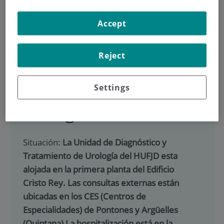
900 301 013
Accept
INICIO
|
CARTERA DE SERVICIOS
|
UROLOGÍA
Reject
|
INFORMACIÓN PARA PACIENTES
|
TRASPLANTE RENAL
Settings
Urología
Situación:
La Unidad de Diagnóstico y
Tratamiento de Urología del HUFJD esta
alojada en la primera planta del Edificio
Cristo Rey. Las consultas externas están
ubicadas en los CES (Centros de
Especialidades) de Pontones y Argüelles
(Quintana) La hospitalización está en la