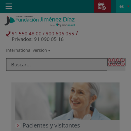
Saltar al contenido
Saltar
E
Idiom
Toggle
es
al
navigation
activo
contenido
/
91 550 48 00 / 900 606 055
Privados: 91 090 05 16
International version
Selector
de
idioma
Pacientes y visitantes