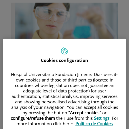
Investigación
Cookies configuration
Hospital Universitario Fundación Jiménez Díaz uses its
own cookies and those of third parties (located in
countries whose legislation does not guarantee an
adequate level of data protection) for user
Docencia
authentication, statistical analysis, improving services
and showing personalised advertising through the
analysis of your navigation. You can accept all cookies
by pressing the button "
Accept cookies
" or
configure/refuse them
their use from this
Settings
. For
more information click here:
Política de Cookies
Teléfono de atención al usuario