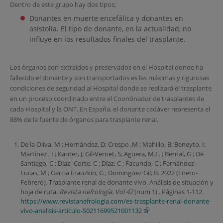
Dentro de este grupo hay dos tipos;
Donantes en muerte encefálica y donantes en
asistolia. El tipo de donante, en la actualidad, no
influye en los resultados finales del trasplante.
Los órganos son extraídos y preservados en el Hospital donde ha
fallecido el donante y son transportados es las máximas y rigurosas
condiciones de seguridad al Hospital donde se realizará el trasplante
en un proceso coordinado entre el Coordinador de trasplantes de
cada Hospital y la ONT. En España, el donante cadáver representa el
88% de la fuente de órganos para trasplante renal.
De la Oliva, M ; Hernández, D; Crespo ,M ; Mahillo, B; Beneyto, I;
Martinez , I ; Kanter, J; Gil-Vernet, S; Agüera, M.L. ; Bernal, G ; De
Santiago, C ; Diaz- Corte, C ; Díaz, C ; Facundo, C ; Fernández-
Lucas, M ; Garcia Erauzkin, G ; Dominguez Gil, B. 2022 (Enero-
Febrero). Trasplante renal de donante vivo. Análisis de situación y
hoja de ruta.
Revista nefrología. Vol 42
(num 1) . Páginas 1-112.
https://www.revistanefrologia.com/es-trasplante-renal-donante-
vivo-analisis-articulo-S0211699521001132