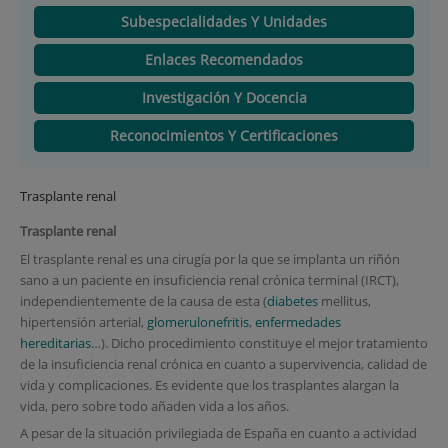
Subespecialidades Y Unidades
Enlaces Recomendados
Investigación Y Docencia
Reconocimientos Y Certificaciones
Trasplante renal
Trasplante renal
El trasplante renal es una cirugía por la que se implanta un riñón
sano a un paciente en insuficiencia renal crónica terminal (IRCT),
independientemente de la causa de esta (
diabetes
mellitus,
hipertensión arterial,
glomerulonefritis
,
enfermedades
hereditarias
…). Dicho procedimiento constituye el mejor tratamiento
de la insuficiencia renal crónica en cuanto a supervivencia, calidad de
vida y complicaciones. Es evidente que los trasplantes alargan la
vida, pero sobre todo añaden vida a los años.
A pesar de la situación privilegiada de España en cuanto a actividad