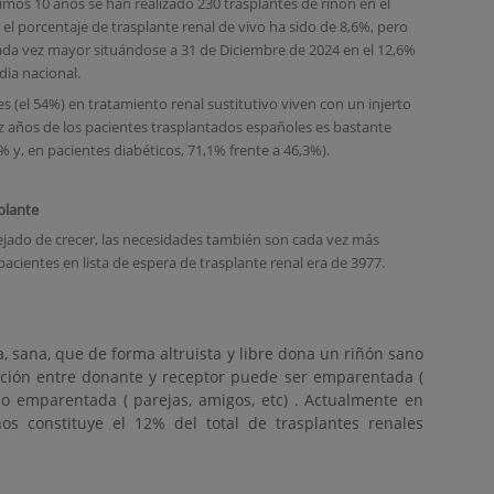
timos 10 años se han realizado 230 trasplantes de riñón en el
 el porcentaje de trasplante renal de vivo ha sido de 8,6%, pero
cada vez mayor situándose a 31 de Diciembre de 2024 en el 12,6%
dia nacional.
s (el 54%) en tratamiento renal sustitutivo viven con un injerto
ez años de los pacientes trasplantados españoles es bastante
% y, en pacientes diabéticos, 71,1% frente a 46,3%).
plante
jado de crecer, las necesidades también son cada vez más
 pacientes en lista de espera de trasplante renal era de 3977.
, sana, que de forma altruista y libre dona un riñón sano
ación entre donante y receptor puede ser emparentada (
o emparentada ( parejas, amigos, etc) . Actualmente en
os constituye el 12% del total de trasplantes renales