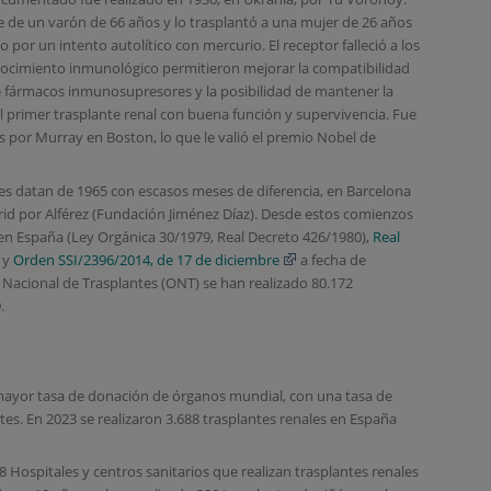
te de un varón de 66 años y lo trasplantó a una mujer de 26 años
por un intento autolítico con mercurio. El receptor falleció a los
conocimiento inmunológico permitieron mejorar la compatibilidad
de fármacos inmunosupresores y la posibilidad de mantener la
 al primer trasplante renal con buena función y supervivencia. Fue
s por Murray en Boston, lo que le valió el premio Nobel de
les datan de 1965 con escasos meses de diferencia, en Barcelona
drid por Alférez (Fundación Jiménez Díaz). Desde estos comienzos
te en España (Ley Orgánica 30/1979, Real Decreto 426/1980),
Real
y
Orden SSI/2396/2014, de 17 de diciembre
a fecha de
 Nacional de Trasplantes (ONT) se han realizado 80.172
.
mayor tasa de donación de órganos mundial, con una tasa de
es. En 2023 se realizaron 3.688 trasplantes renales en España
8 Hospitales y centros sanitarios que realizan trasplantes renales