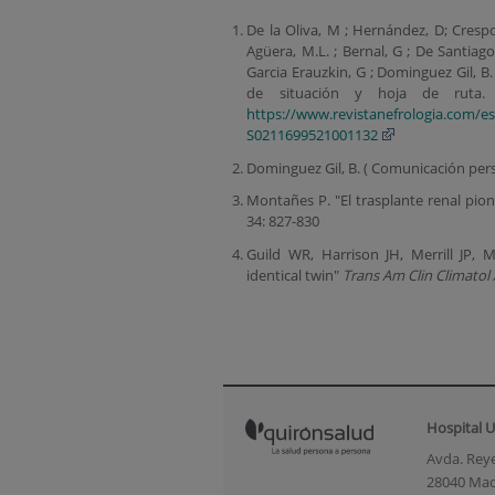
De la Oliva, M ; Hernández, D; Crespo ,
Agüera, M.L. ; Bernal, G ; De Santiago
Garcia Erauzkin, G ; Dominguez Gil, B.
de situación y hoja de ruta
https://www.revistanefrologia.com/es-
S0211699521001132
Dominguez Gil, B. ( Comunicación pers
Montañes P. "El trasplante renal pio
34: 827-830
Guild WR, Harrison JH, Merrill JP, 
identical twin"
Trans Am Clin Climatol
Hospital U
Avda. Reye
28040 Mad