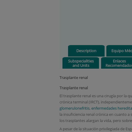
Description
Equipo Méd
Subspecialities
Enlaces
and Units
Recomendado
Trasplante renal
Trasplante renal
El trasplante renal es una cirugía por la 
crónica terminal (IRCT), independientemen
glomerulonefritis
,
enfermedades heredita
la insuficiencia renal crónica en cuanto a
los trasplantes alargan la vida, pero sobr
A pesar de la situación privilegiada de Es