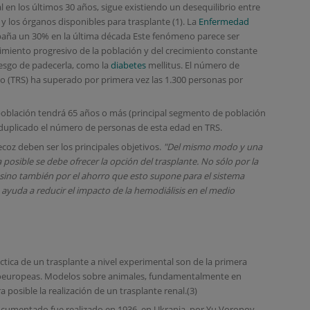
 en los últimos 30 años, sigue existiendo un desequilibrio entre
y los órganos disponibles para trasplante (1). La
Enfermedad
aña un 30% en la última década Este fenómeno parece ser
miento progresivo de la población y del crecimiento constante
esgo de padecerla, como la
diabetes
mellitus. El número de
o (TRS) ha superado por primera vez las 1.300 personas por
población tendrá 65 años o más (principal segmento de población
 duplicado el número de personas de esta edad en TRS.
ecoz deben ser los principales objetivos.
"Del mismo modo y una
posible se debe ofrecer la opción del trasplante. No sólo por la
, sino también por el ahorro que esto supone para el sistema
e ayuda a reducir el impacto de la hemodiálisis en el medio
áctica de un trasplante a nivel experimental son de la primera
ntroeuropeas. Modelos sobre animales, fundamentalmente en
posible la realización de un trasplante renal.(3)
ocumentado fue realizado en 1936, en Ukrania, por Yu Voronoy.