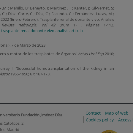
M ; Mahillo, B; Beneyto, I; Martinez , I ; Kanter, J; Gil-Vernet, S;
, C ; Diaz- Corte, C ; Díaz, C ; Facundo, C ; Fernández- Lucas, M ;
 2022 (Enero-Febrero). Trasplante renal de donante vivo. Análisis
.
Revista nefrología. Vol 42
(num 1) . Páginas 1-112.
trasplante-renal-donante-vivo-analisis-articulo-
onal). 7 de Marzo de 2023.
nero y motor de los trasplantes de órganos"
Actas Urol Esp
2010;
Murray J. "Successful homotransplantation of the kidney in an
 Assoc
1955-1956; 67: 167-173.
Contact
Map of web
niversitario Fundación Jiménez Díaz
Cookies policy
Accessi
s Católicos, 2
rid Madrid