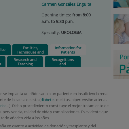
Carmen González Enguita
Opening times:
from 8:00
a.m. to 5:30 p.m.
Specialty:
UROLOGIA
Facilities,
Information for
ico
Techniques and
Patients
Procedures
Research and
Recognitions
s
Teaching
and
Certifications
que se implanta un riñón sano a un paciente en insuficiencia renal
te de la causa de esta (
diabetes
mellitus, hipertensión arterial,
rias
…). Dicho procedimiento constituye el mejor tratamiento de
 supervivencia, calidad de vida y complicaciones. Es evidente que
e todo añaden vida a los años.
paña en cuanto a actividad de donación y trasplante y del