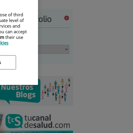
ose of third
vices portfolio
ate level of
ervices and
ou can accept
em
their use
 an option
okies
s