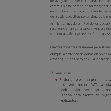
de vivo y de cadáver en España. En los úl
centro. En este tiempo, de forma global la
en los últimos 5 años, es una tendencia 
de la actividad, cifras por encima de la me
Asimismo, más de la mitad de los paciente
renal funcionante y la supervivencia a di
superior a la de EEUU (86,7% frente a 76,5
Fuentes donantes de riñones para el tras
Aunque la actividad de donación no ha de
elevadas. A 1 de Enero de 2024 la cifra de
Donante vivo:
El donante es una persona viva
a un enfermo en IRCT. La rel
padres, hijos, hermanos…) o n
España esta fuente de órgan
realizados.