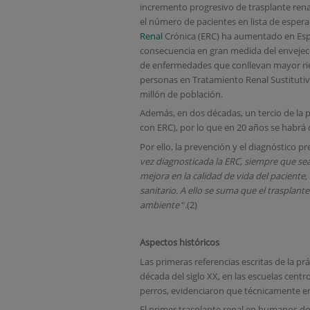
incremento progresivo de trasplante renal
el número de pacientes en lista de espera 
Renal
Crónica (ERC) ha aumentado en Esp
consecuencia en gran medida del envejeci
de enfermedades que conllevan mayor ri
personas en Tratamiento Renal Sustitutiv
millón de población.
Además, en dos décadas, un tercio de la 
con ERC), por lo que en 20 años se habrá
Por ello, la prevención y el diagnóstico pr
vez diagnosticada la ERC, siempre que sea 
mejora en la calidad de vida del paciente
sanitario. A ello se suma que el trasplant
ambiente
".(2)
Aspectos históricos
Las primeras referencias escritas de la pr
década del siglo XX, en las escuelas ce
perros, evidenciaron que técnicamente era 
El primer trasplante renal en humanos d