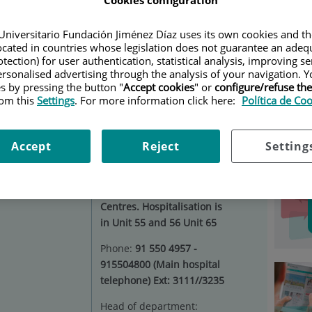
Cookies configuration
LOGY
|
INFORMATION FOR PATIENTS
|
TRASPLANTE
Universitario Fundación Jiménez Díaz uses its own cookies and th
Ser
located in countries whose legislation does not guarantee an adequ
tection) for user authentication, statistical analysis, improving s
rsonalised advertising through the analysis of your navigation. Y
Situation:
The HUFJD’s
es by pressing the button "
Accept cookies
" or
configure/refuse th
Select
Urology Diagnosis and
rom this
Settings
. For more information click here:
Política de Co
Treatment Unit is located
on the first floor of Cristo
Rey Building. The
Accept
Reject
Setting
outpatient clinic is in
Pontones and Argüelles
(Quintana) Speciality
Centres. Hospitalisation is
in Unit 55 and 56 Unit 65
Phone:
91 550 4957 -
915504800 (Main hospital
telephone) Ext: 3111//3235
Head of department: