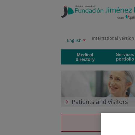
Jump to content
Jump
to
content
International version
Language
Active
English
selector
language
Services
Medical
portfolio
directory
Patients and visitors