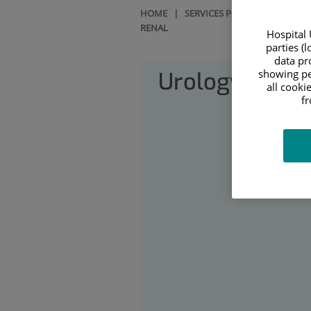
HOME
|
SERVICES PORTFOLIO
|
URO
RENAL
Hospital 
parties (
data pro
Urology
showing pe
all cooki
f