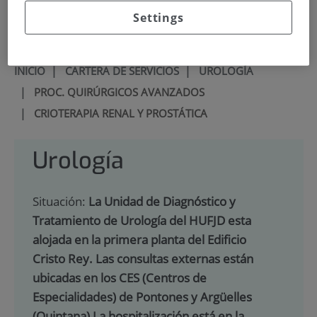
900 301 013
Settings
INICIO
|
CARTERA DE SERVICIOS
|
UROLOGÍA
|
PROC. QUIRÚRGICOS AVANZADOS
|
CRIOTERAPIA RENAL Y PROSTÁTICA
Urología
Situación:
La Unidad de Diagnóstico y
Tratamiento de Urología del HUFJD esta
alojada en la primera planta del Edificio
Cristo Rey. Las consultas externas están
ubicadas en los CES (Centros de
Especialidades) de Pontones y Argüelles
(Quintana) La hospitalización está en la