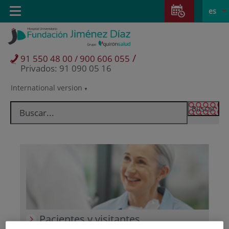
Saltar al contenido
Saltar
E
Idiom
Toggle
es
al
navigation
activo
contenido
/
91 550 48 00 / 900 606 055
Privados: 91 090 05 16
International version
Selector
de
idioma
Pacientes y visitantes