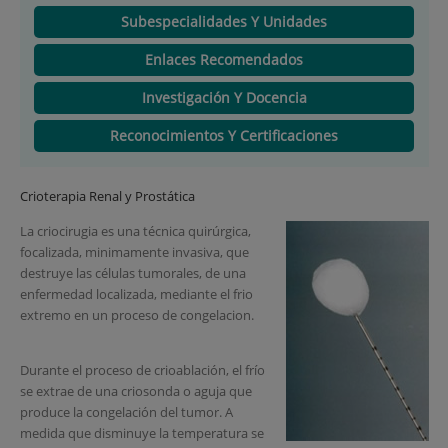
Subespecialidades Y Unidades
Enlaces Recomendados
Investigación Y Docencia
Reconocimientos Y Certificaciones
Crioterapia Renal y Prostática
La criocirugia es una técnica quirúrgica,
focalizada, minimamente invasiva, que
destruye las células tumorales, de una
enfermedad localizada, mediante el frio
extremo en un proceso de congelacion.
Durante el proceso de crioablación, el frío
se extrae de una criosonda o aguja que
produce la congelación del tumor. A
medida que disminuye la temperatura se