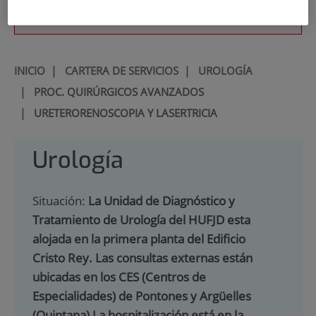
900 301 013
INICIO
|
CARTERA DE SERVICIOS
|
UROLOGÍA
|
PROC. QUIRÚRGICOS AVANZADOS
|
URETERORENOSCOPIA Y LASERTRICIA
Urología
Situación:
La Unidad de Diagnóstico y
Tratamiento de Urología del HUFJD esta
alojada en la primera planta del Edificio
Cristo Rey. Las consultas externas están
ubicadas en los CES (Centros de
Especialidades) de Pontones y Argüelles
(Quintana) La hospitalización está en la