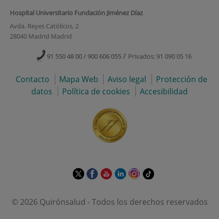
Hospital Universitario Fundación Jiménez Díaz
Avda. Reyes Católicos, 2
28040 Madrid Madrid
/
91 550 48 00 / 900 606 055
Privados: 91 090 05 16
Contacto
Mapa Web
Aviso legal
Protección de
datos
Política de cookies
Accesibilidad
Este
Este
Este
Este
Este
Enlace
enlace
enlace
enlace
enlace
enlace
a
se
se
se
se
se
una
© 2026 Quirónsalud - Todos los derechos reservados
abrirá
abrirá
abrirá
abrirá
abrirá
aplicación
en
en
en
en
en
externa.