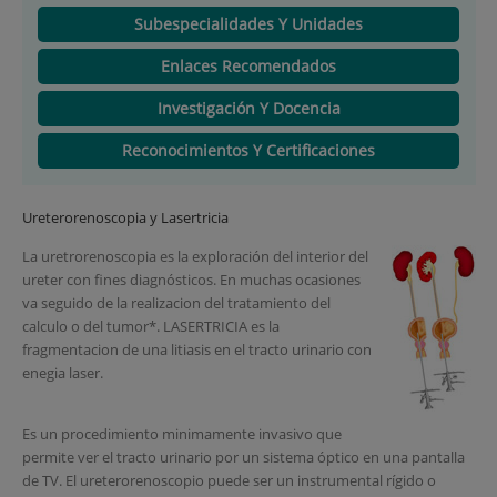
Subespecialidades Y Unidades
Enlaces Recomendados
Investigación Y Docencia
Reconocimientos Y Certificaciones
Ureterorenoscopia y Lasertricia
La uretrorenoscopia es la exploración del interior del
ureter con fines diagnósticos. En muchas ocasiones
va seguido de la realizacion del tratamiento del
calculo o del tumor*. LASERTRICIA es la
fragmentacion de una litiasis en el tracto urinario con
enegia laser.
Es un procedimiento minimamente invasivo que
permite ver el tracto urinario por un sistema óptico en una pantalla
de TV. El ureterorenoscopio puede ser un instrumental rígido o