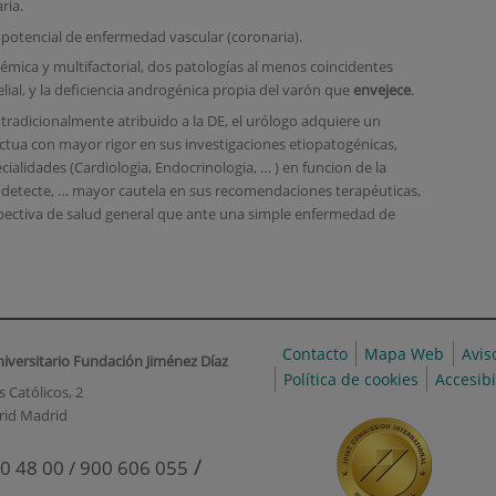
ria.
 potencial de enfermedad vascular (coronaria).
mica y multifactorial, dos patologías al menos coincidentes
lial, y la deficiencia androgénica propia del varón que
envejece
.
 tradicionalmente atribuido a la DE, el urólogo adquiere un
ctua con mayor rigor en sus investigaciones etiopatogénicas,
cialidades (Cardiologia, Endocrinologia, … ) en funcion de la
 detecte, … mayor cautela en sus recomendaciones terapéuticas,
pectiva de salud general que ante una simple enfermedad de
Contacto
Mapa Web
Avis
niversitario Fundación Jiménez Díaz
Política de cookies
Accesib
 Católicos, 2
rid Madrid
/
0 48 00 / 900 606 055