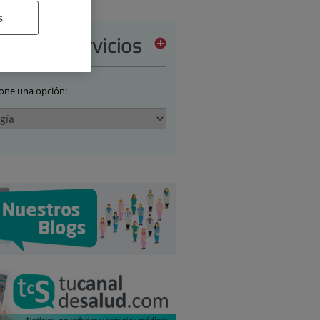
s
tera de servicios
ione una opción: