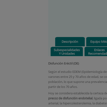
Descripción
Equipo Méd
Subespecialidades
Enlaces
Y Unidades
Recomendad
Disfunción Eréctil (DE)
Según el estudio EDEM (Epidemiología de l
varones entre 25 y 70 años de edad, se c
población, lo que supone una prevalencia 
partir de los 70 años.
Hoy se considera establecida la certeza 
precoz de disfunción endotelial
, ligada p
arterial, la hipercolesterolemia, la diabet