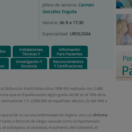
Jefe/a de servicio:
Carmen
González Enguita
Horario:
de 8 a 17:30
Especialidad:
UROLOGIA
Instalaciones,
Información
ico
Técnicas Y
Para Pacientes
Procedimientos
Investigación Y
Reconocimientos
os
Docencia
Y Certificaciones
a Disfunción Eréctil Masculina 1998-99) realizado con 2.480
onoce que en España existe algún grado de DE en el 18% de la
estimada de 1,5 -2.000.000 de españoles afectos. Es del 50% a
de que la DE no es una enfermedad de órgano, sino un
síntoma
or tanto a factores de riesgo vascular como la hipertensión
es, el sobrepeso, la obesidad, el aumento del colesterol, el