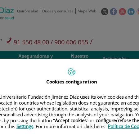
Este
Este
Este
Es
Quirónsalud
Dudas y consultas
Mapa Web
enlace
enlace
enlace
en
se
se
se
se
abrirá
abrirá
abrirá
ab
en
en
en
e
/
91 550 48 00 / 900 606 055
una
una
una
u
ventana
ventana
ventan
ve
Privados: 91 090 05 16
Aseguradoras y
Nuestro
nueva.
nueva.
nueva.
nu
Actividades
mutuas
centro
Cookies configuration
Universitario Fundación Jiménez Díaz uses its own cookies and th
located in countries whose legislation does not guarantee an adequ
Investigación
D
tection) for user authentication, statistical analysis, improving s
rsonalised advertising through the analysis of your navigation. Y
es by pressing the button "
Accept cookies
" or
configure/refuse th
900 301 013
Teléfono de atención al usuario
rom this
Settings
. For more information click here:
Política de Co