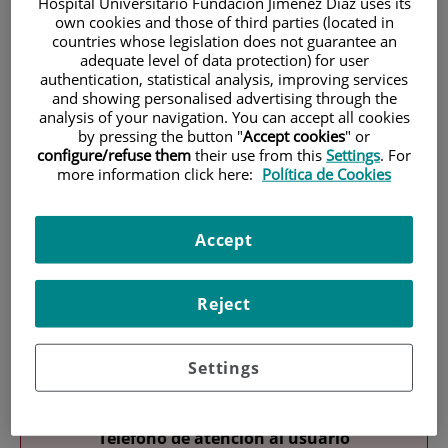
Hospital Universitario Fundación Jiménez Díaz uses its
own cookies and those of third parties (located in
countries whose legislation does not guarantee an
adequate level of data protection) for user
authentication, statistical analysis, improving services
and showing personalised advertising through the
analysis of your navigation. You can accept all cookies
by pressing the button "
Accept cookies
" or
Investigación
configure/refuse them
their use from this
Settings
. For
more information click here:
Política de Cookies
Accept
Reject
Docencia
Settings
Teléfono de atención al usuario