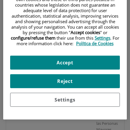
jose.abad@quironsalud.es
Seguridad en
countries whose legislation does not guarantee an
el Manejo
adequate level of data protection) for user
Terapéutico
authentication, statistical analysis, improving services
and showing personalised advertising through the
Tutor de TFG
analysis of your navigation. You can accept all cookies
by pressing the button "
Accept cookies
" or
configure/refuse them
their use from this
Settings
. For
Dra. Cristina Barneto Valero
Planes de
more information click here:
Política de Cookies
Emergencia
B
cristina.barneto@inv.uam.es
(2)
Prácticas
cristina.barneto@quironsalud.es
Tuteladas V y
Accept
VI
Tutora de TFG
Reject
Dra. Marta Garrigues Román
Bases y
Metodología
(2
marta.garrigues@inv.uam.es
Settings
en enfermería
marta.garrigues@quironsalud.es
comunitaria
Enfermeria de
las Personas
Mayores