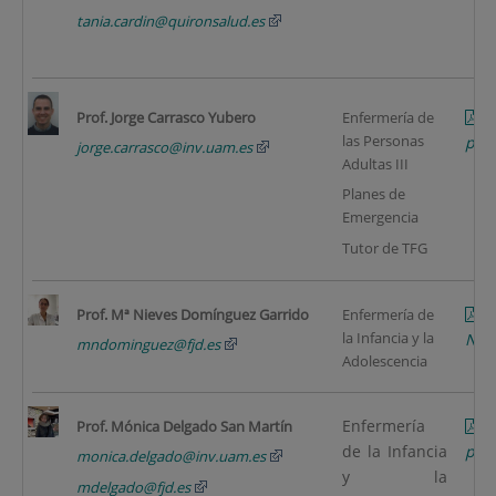
tania.cardin@quironsalud.es
C
Prof. Jorge Carrasco Yubero
Enfermería de
las Personas
pági
jorge.carrasco@inv.uam.es
Adultas III
Planes de
Emergencia
Tutor de TFG
Prof. Mª Nieves Domínguez Garrido
Enfermería de
la Infancia y la
NIE
mndominguez@fjd.es
Adolescencia
Enfermería
C
Prof. Mónica Delgado San Martín
de la Infancia
pági
monica.delgado@inv.uam.es
y la
mdelgado@fjd.es