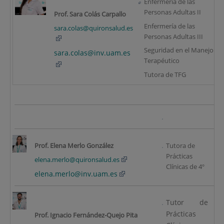
Enfermería de las
Personas Adultas II
Prof. Sara Colás Carpallo
Enfermería de las
sara.colas@quironsalud.es
Personas Adultas III
Seguridad en el Manejo
sara.colas@inv.uam.es
Terapéutico
Tutora de TFG
Prof. Elena Merlo González
Tutora de
Prácticas
(2
elena.merlo@quironsalud.es
Clínicas de 4º
elena.merlo
@inv.uam.es
Tutor de
Prácticas
K
Prof. Ignacio Fernández-Quejo Pita