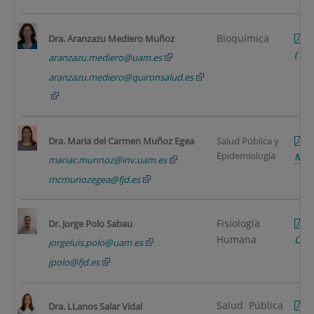
Bioquímica
M
Dra. Aranzazu Mediero Muñoz
(11 
aranzazu.mediero@uam.es
aranzazu.mediero@quironsalud.es
Dra. Maria del Carmen Muñoz Egea
Salud Pública y
Epidemiología
MB
mariac.munnoz@inv.uam.es
mcmunozegea@fjd.es
Fisiología
Dr. Jorge Polo Sabau
Humana
COL
jorgeluis.polo@uam.es
jpolo@fjd.es
Salud Pública
Dra. LLanos Salar Vidal