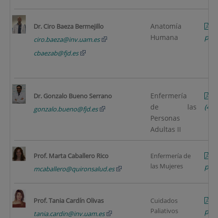
Anatomía
B
Dr. Ciro Baeza Bermejillo
Humana
pági
ciro.baeza@inv.uam.es
cbaezab@fjd.es
Enfermería
B
Dr. Gonzalo Bueno Serrano
de las
(4 p
gonzalo.bueno@fjd.es
Personas
Adultas II
C
Prof. Marta Caballero Rico
Enfermería de
las Mujeres
pági
mcaballero@quironsalud.es
Prof. Tania Cardín Olivas
Cuidados
Paliativos
pági
tania.cardin@inv.uam.es