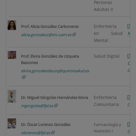
Personas
Adultas II
Enfermería
Prof. Alicia González Carboneras
en Salud
KB
)
alicia.gonzalezc@inv.uam.es
Mental
Salud Digital
Prof. Elvira González de Uzqueta
Bascones
CV_
(20
elvira.gonzalezdeuzq@quironsalud.es
Enfermería
Dr. Miguel Górgolas Hernández-Mora
Comunitaria
(73
mgorgolas@fjd.es
C
Dr. Óscar Lorenzo González
Farmacología y
Nutrición I
(5 p
olorenzo@fjd.es