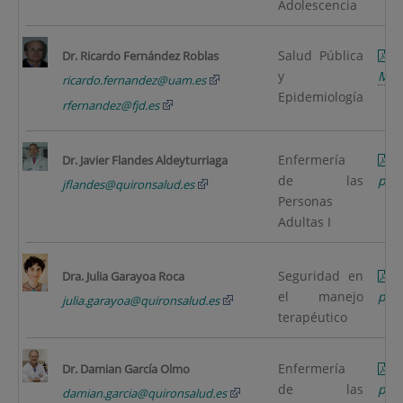
Adolescencia
Salud Pública
C
Dr. Ricardo Fernández Roblas
y
MB
ricardo.fernandez@uam.es
Epidemiología
rfernandez@fjd.es
Enfermería
F
Dr. Javier Flandes Aldeyturriaga
de las
pági
jflandes@quironsalud.es
Personas
Adultas I
Seguridad en
Dra. Julia Garayoa Roca
el manejo
pági
julia.garayoa@quironsalud.es
terapéutico
Enfermería
Dr. Damian García Olmo
de las
pági
damian.garcia@quironsalud.es