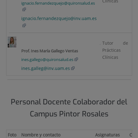
Clínicas
ignacio.fernandezquejo@quironsalud.es
ignacio.fernandezquejo
@inv.uam.es
Tutor de
Prácticas
C
Prof. Ines María Gallego Ventas
Clínicas
(2
ines.gallego@quironsalud.es
ines.galleg@inv.uam.es
Personal Docente Colaborador del
Campus Pintor Rosales
Foto
Nombre y contacto
Asignaturas
CV