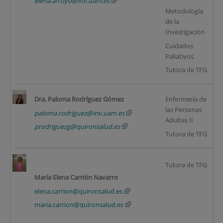
elena.arroyo@inv.uam.es
Metodología
de la
Investigación
Cuidados
Paliativos
Tutora de TFG
Dra.
Paloma Rodríguez Gómez
Enfermería de
las Personas
R
paloma.rodriguez@inv.uam.es
Adultas II
(2
prodriguezg@quironsalud.es
Tutora de TFG
Tutora de TFG
Na
María Elena Carrión Navarro
pá
elena.carrion@quironsalud.es
maria.carrion@quironsalud.es