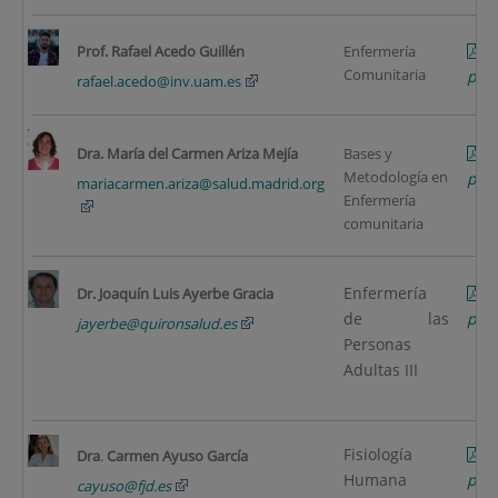
Prof. Rafael Acedo Guillé
n
Enfermería
Comunitaria
pági
rafael.acedo@inv.uam.es
Dra. María del Carmen Ariza Mejía
Bases y
Metodología en
pági
mariacarmen.ariza@salud.madrid.org
Enfermería
comunitaria
Enfermería
Dr.
Joaquín Luis Ayerbe Gracia
de las
pági
jayerbe@quironsalud.es
Personas
Adultas III
Fisiología
A
Dra
.
Carmen Ayuso García
Humana
pági
cayuso@fjd.es