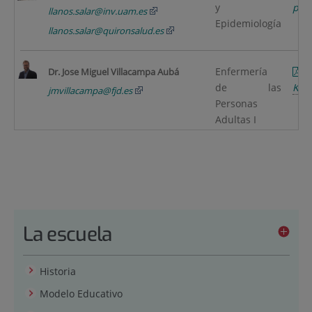
y
pági
llanos.salar@inv.uam.es
Epidemiología
llanos.salar@quironsalud.es
Enfermería
Dr. Jose Miguel Villacampa Aubá
de las
KB
)
jmvillacampa@fjd.es
Personas
Adultas I
La escuela
Historia
Modelo Educativo