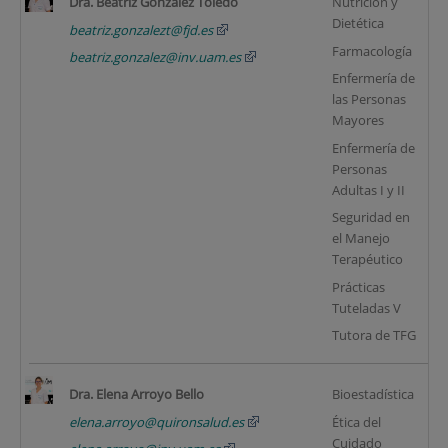
Dra. Beatriz González Toledo
Nutrición y
Dietética
beatriz.gonzalezt@fjd.es
Farmacología
beatriz.gonzalez@inv.uam.es
Enfermería de
las Personas
Mayores
Enfermería de
Personas
Adultas I y II
Seguridad en
el Manejo
Terapéutico
Prácticas
Tuteladas V
Tutora de TFG
Dra.
Elena Arroyo Bello
Bioestadística
(1
elena.arroyo@quironsalud.es
Ética del
Cuidado