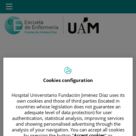
Saltar al contenido
Toggle
navigation
Saltar
Buscar
al
contenido
Cookies configuration
INICIO
|
ESTUDIOS
|
POSTGRADO
Hospital Universitario Fundación Jiménez Díaz uses its
|
MÁSTER DE FORMACIÓN PERMANENTE EN
own cookies and those of third parties (located in
countries whose legislation does not guarantee an
SIMULACIÓN CLÍNICA, DEBRIEFING Y SEGURIDAD DEL
adequate level of data protection) for user
PACIENTE
authentication, statistical analysis, improving services
and showing personalised advertising through the
Máster de formación
analysis of your navigation. You can accept all cookies
by pressing the button "
Accept cookies
" or