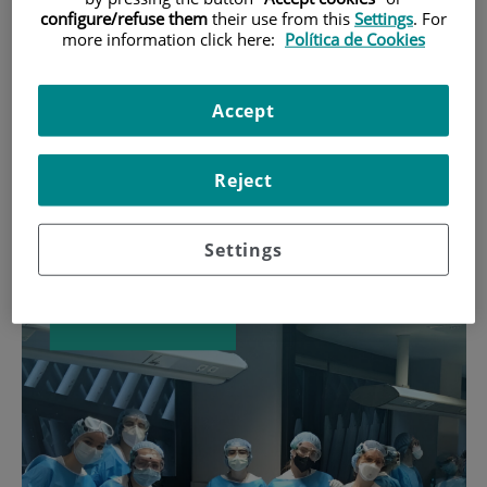
permanente en simulación
configure/refuse them
their use from this
Settings
. For
more information click here:
Política de Cookies
clínica, debriefing y
seguridad del paciente
Accept
Reject
Settings