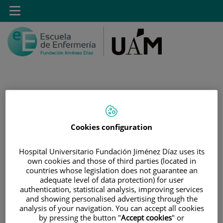
Saltar al contenido
Toggle
navigation
Saltar
Buscar
al
Cookies configuration
contenido
INICIO
|
ESTUDIOS
|
POSTGRADO
Hospital Universitario Fundación Jiménez Díaz uses its
own cookies and those of third parties (located in
|
MÁSTER UNIVERSITARIO* EN CUIDADOS AVANZADOS
countries whose legislation does not guarantee an
DEL PACIENTE EN ANESTESIA, REANIMACIÓN Y
adequate level of data protection) for user
TRATAMIENTO DEL DOLOR
authentication, statistical analysis, improving services
and showing personalised advertising through the
|
DIRECCIÓN ACADÉMICA
analysis of your navigation. You can accept all cookies
by pressing the button "
Accept cookies
" or