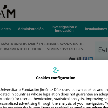
Investigación e
iantes
Administración
Instalaciones
Innovación
|
MÁSTER UNIVERSITARIO* EN CUIDADOS AVANZADOS DEL
Est
 Y TRATAMIENTO DEL DOLOR
|
SEMINARIOS Y TALLERES
Gr
leres prácticos
Po
Cookies configuration
Universitario Fundación Jiménez Díaz uses its own cookies and th
located in countries whose legislation does not guarantee an adequ
tection) for user authentication, statistical analysis, improving s
rsonalised advertising through the analysis of your navigation. Y
es by pressing the button "
Accept cookies
" or
configure/refuse th