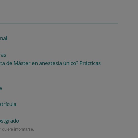
nal
ras
a de Máster en anestesia único? Prácticas
e
trícula
ostgrado
 quiere informarse.