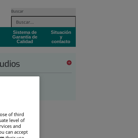
Buscar
Sistema de
Situación
Garantía de
y
Calidad
contacto
udios
ado en enfermería
stgrado
ose of third
ate level of
ervices and
ou can accept
em
their use