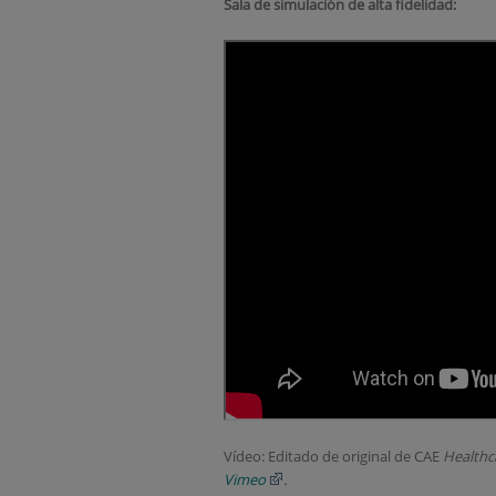
Sala de simulación de alta fidelidad:
Vídeo: Editado de original de CAE
Healthc
Vimeo
.