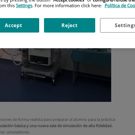
rom this
Settings
. For more information click here:
Política de Co
Accept
Reject
Setting
aciones de forma realista para preparar al alumno para la práctica
mulación básica y una nueva sala de simulación de alta fidelidad.
res- simuladores: