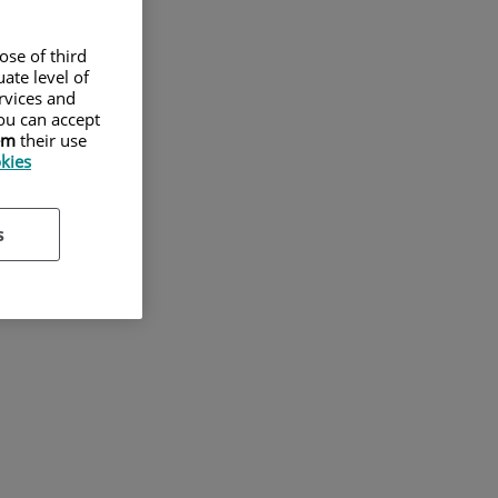
ose of third
ate level of
ervices and
ou can accept
em
their use
okies
s