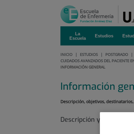
Saltar al contenido
Saltar
al
contenido
La
Estudios
Estud
Escuela
INICIO
|
ESTUDIOS
|
POSTGRADO
CUIDADOS AVANZADOS DEL PACIENTE E
INFORMACIÓN GENERAL
Información gen
Descripción, objetivos, destinatarios
Descripción y objetivos