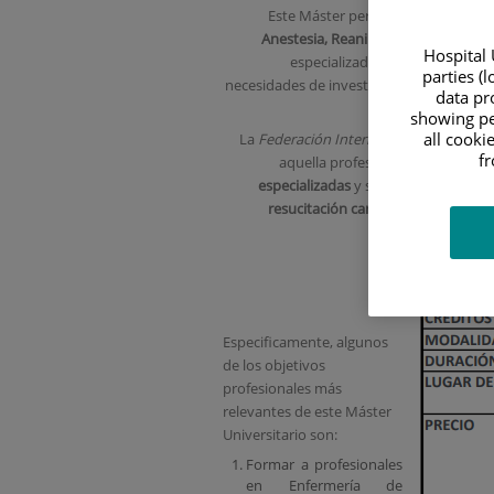
Este Máster permite formar profesi
Anestesia, Reanimación y Tratamie
Hospital 
especializados que ofrezcan cui
parties (
necesidades de investigación en cuidados
data pro
showing pe
all cooki
La
Federación Internacional de Enferm
f
aquella profesional de Enfermeri
especializadas
y servicios de
anestes
resucitación cardiopulmonar y/u 
Especificamente, algunos
de los objetivos
profesionales más
relevantes de este Máster
Universitario son:
Formar a profesionales
en Enfermería de