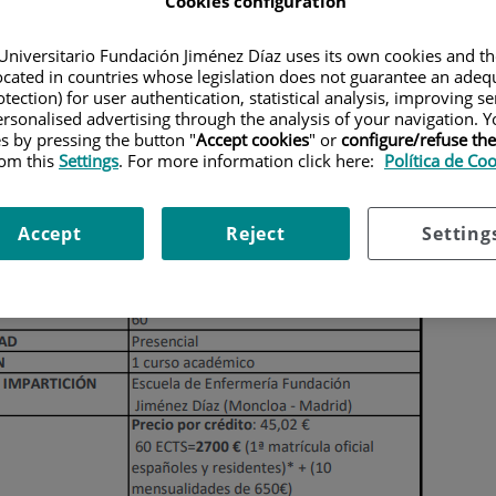
Cookies configuration
onales e investigadores en el ámbito del cuidado del paciente en
nto del Dolor
para atender la creciente demanda de profesionales
Universitario Fundación Jiménez Díaz uses its own cookies and th
dados de calidad y seguros para el paciente, y dar respuesta a las
located in countries whose legislation does not guarantee an adequ
 en esta área específica de asistencia que den fundamento a una
tection) for user authentication, statistical analysis, improving s
práctica en cuidados basada en la evidencia.
rsonalised advertising through the analysis of your navigation. Y
es by pressing the button "
Accept cookies
" or
configure/refuse th
eras de Anestesia (
IFNA
)
define la "enfermera de anestesia" como
rom this
Settings
. For more information click here:
Política de Co
́a que
provee o participa en la realización de técnicas avanzadas o
ia
a pacientes que requieran de la misma,
cuidados
respiratorios
,
otra emergencia
y servicios de mantenimiento de vida cuando sea
Accept
Reject
Setting
necesario.