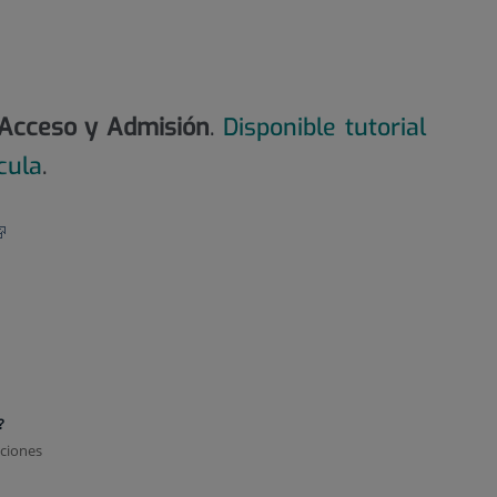
 Acceso y Admisión
.
Disponible tutorial
cula
.
?
cciones