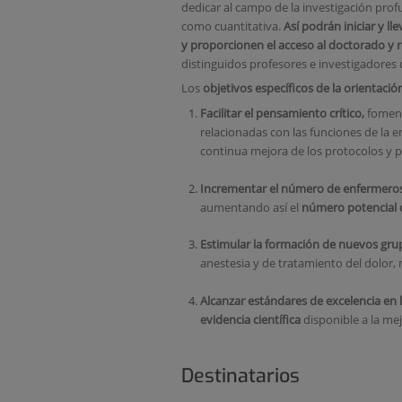
dedicar al campo de la investigación profu
como cuantitativa.
Así podrán iniciar y
y proporcionen el acceso al doctorado y re
distinguidos profesores e investigadores 
Los
o
bjetivos específicos de la orientaci
Facilitar el
pensamiento crítico,
fomenta
relacionadas con las funciones de la e
continua mejora de los protocolos y p
Incrementar el número de enfermeros c
aumentando así el
número potencial 
Estimular la
formación de nuevos grup
anestesia y de tratamiento del dolor, 
Alcanzar
estándares de excelencia en l
evidencia científica
disponible a la mej
Destinatarios