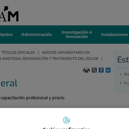
Investigación e
iantes
Administración
Instalaciones
Innovación
|
TÍTULOS OFICIALES
|
MÁSTER UNIVERSITARIO EN
Est
N ANESTESIA, REANIMACIÓN Y TRATAMIENTO DEL DOLOR
|
Gr
eral
Po
, capacitación profesional y precio