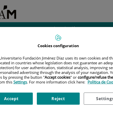
Investigación e
iantes
Administración
Instalaciones
Innovación
Cookies configuration
|
TÍTULOS PROPIOS
|
CURSO DE EXPERTO EN ACCESO
Est
DÉMICO Y PROFESIONAL
Universitario Fundación Jiménez Díaz uses its own cookies and th
located in countries whose legislation does not guarantee an adequ
co y Profesional
Gr
tection) for user authentication, statistical analysis, improving s
rsonalised advertising through the analysis of your navigation. Y
Po
es by pressing the button "
Accept cookies
" or
configure/refuse th
rom this
Settings
. For more information click here:
Política de Co
Accept
Reject
Setting