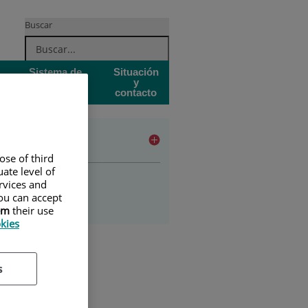
Buscar
Sistema de
Situación
Garantía de
y
Calidad
contacto
udios
ose of third
ate level of
ado en enfermería
ervices and
ou can accept
stgrado
em
their use
okies
s