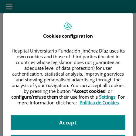
Saltar al contenido
Toggle
navigation
Cookies configuration
Hospital Universitario Fundación Jiménez Díaz uses its
own cookies and those of third parties (located in
countries whose legislation does not guarantee an
Saltar
Buscar
adequate level of data protection) for user
al
authentication, statistical analysis, improving services
contenido
and showing personalised advertising through the
analysis of your navigation. You can accept all cookies
INICIO
|
ESTUDIOS
|
POSTGRADO
by pressing the button "
Accept cookies
" or
configure/refuse them
their use from this
Settings
. For
|
TÍTULOS PROPIOS
more information click here:
Política de Cookies
|
CURSO DE EXPERTO EN ACCESO VASCULAR
ECOGUIADO
Accept
|
MODALIDAD DE IMPARTICIÓN