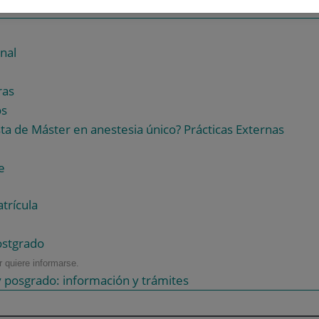
nal
ras
os
a de Máster en anestesia único? Prácticas Externas
e
trícula
ostgrado
 quiere informarse.
 posgrado: información y trámites