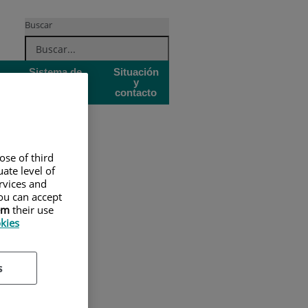
Buscar
Sistema de
Situación
Garantía de
y
Calidad
contacto
ose of third
ate level of
ervices and
ou can accept
em
their use
okies
s