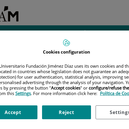
Investigación e
iantes
Administración
Instalaciones
Innovación
Cookies configuration
tivo
Universitario Fundación Jiménez Díaz uses its own cookies and th
located in countries whose legislation does not guarantee an adequ
tection) for user authentication, statistical analysis, improving s
rsonalised advertising through the analysis of your navigation. Y
es by pressing the button "
Accept cookies
" or
configure/refuse th
rom this
Settings
. For more information click here:
Política de Co
,
Accept
Reject
Setting