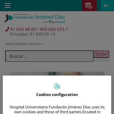
Saltar al contenido
Saltar
E
Idiom
Toggle
es
al
navigation
activo
contenido
/
91 550 48 00 / 900 606 055
Privados: 91 090 05 16
International version
Selector
de
idioma
Cookies configuration
Hospital Universitario Fundación Jiménez Díaz uses its
Pacientes y visitantes
own cookies and those of third parties (located in