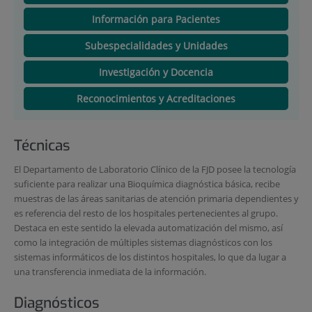
Información para Pacientes
Subespecialidades y Unidades
Investigación y Docencia
Reconocimientos y Acreditaciones
Técnicas
El Departamento de Laboratorio Clínico de la FJD posee la tecnología
suficiente para realizar una Bioquímica diagnóstica básica, recibe
muestras de las áreas sanitarias de atención primaria dependientes y
es referencia del resto de los hospitales pertenecientes al grupo.
Destaca en este sentido la elevada automatización del mismo, así
como la integración de múltiples sistemas diagnósticos con los
sistemas informáticos de los distintos hospitales, lo que da lugar a
una transferencia inmediata de la información.
Diagnósticos