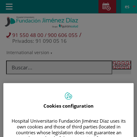
Saltar al contenido
Saltar
E
Idiom
Toggle
es
al
navigation
activo
contenido
/
91 550 48 00 / 900 606 055
Privados: 91 090 05 16
International version
Selector
de
idioma
Cookies configuration
Hospital Universitario Fundación Jiménez Díaz uses its
own cookies and those of third parties (located in
Pacientes y visitantes
countries whose legislation does not guarantee an