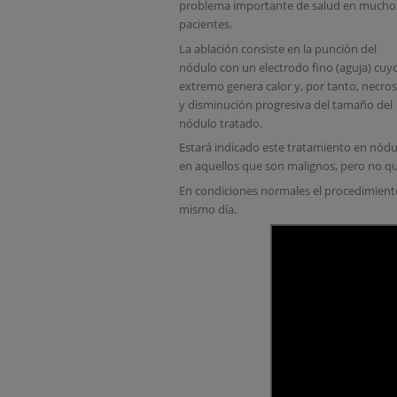
problema importante de salud en mucho
pacientes.
La ablación consiste en la punción del
nódulo con un electrodo fino (aguja) cuy
extremo genera calor y, por tanto, necros
y disminución progresiva del tamaño del
nódulo tratado.
Estará indicado este tratamiento en nód
en aquellos que son malignos, pero no qu
En condiciones normales el procedimiento 
mismo día.