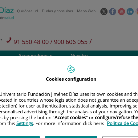
Este
Este
Este
Es
Quirónsalud
Dudas y consultas
Mapa Web
enlace
enlace
enlace
en
se
se
se
se
abrirá
abrirá
abrirá
ab
en
en
en
e
/
91 550 48 00 / 900 606 055
una
una
una
u
ventana
ventana
ventan
ve
Privados: 91 090 05 16
Aseguradoras y
Nuestro
nueva.
nueva.
nueva.
nu
Actividades
mutuas
centro
Cookies configuration
Universitario Fundación Jiménez Díaz uses its own cookies and th
located in countries whose legislation does not guarantee an adequ
Investigación
D
tection) for user authentication, statistical analysis, improving s
rsonalised advertising through the analysis of your navigation. Y
es by pressing the button "
Accept cookies
" or
configure/refuse th
rom this
Settings
. For more information click here:
Política de Co
900 301 013
Teléfono de atención al usuario