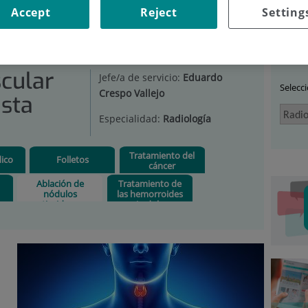
Accept
Reject
Setting
DIOLOGÍA VASCULAR E INTERVENCIONISTA
|
ABLACIÓN DE
Car
scular
Jefe/a de servicio:
Eduardo
Selecc
Crespo Vallejo
ista
Especialidad:
Radiología
Tratamiento del
ico
Folletos
cáncer
Ablación de
Tratamiento de
nódulos
las hemorroides
tiroideos
sin dolor