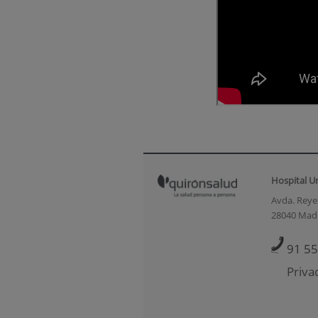
Hospital U
Avda. Reyes
28040 Mad
91 55
Priva