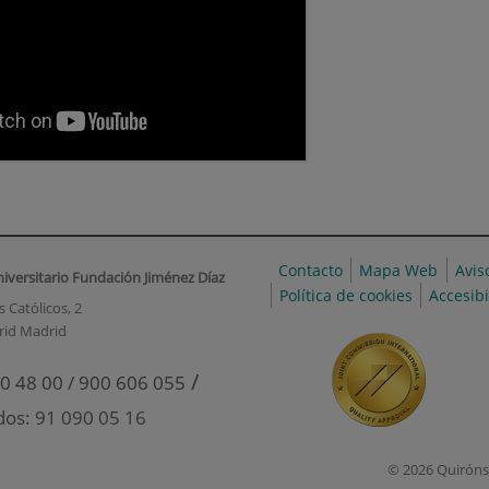
Contacto
Mapa Web
Avis
niversitario Fundación Jiménez Díaz
Política de cookies
Accesib
 Católicos, 2
rid Madrid
/
0 48 00 / 900 606 055
dos: 91 090 05 16
© 2026 Quiróns