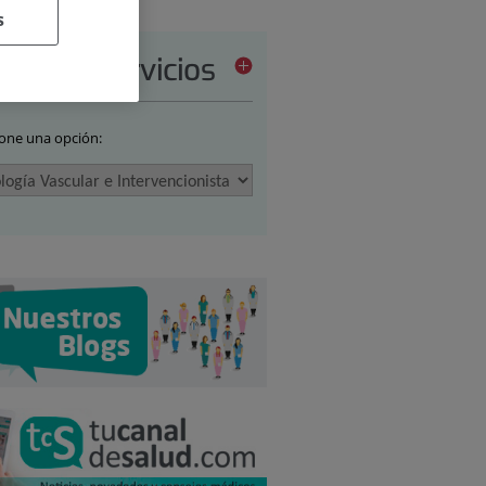
s
tera de servicios
ione una opción: