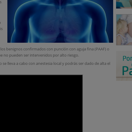
s
o
is
ulos benignos confirmados con punción con aguja fina (PAAF) o
e no pueden ser intervenidos por alto riesgo.
se lleva a cabo con anestesia local y podrás ser dado de alta el