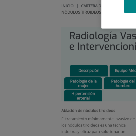
INICIO
|
CARTERA DE SERVICIOS
|
RA
NÓDULOS TIROIDEOS
Radiología Va
e Intervencion
Descripción
Equipo Méd
Patología de la
Patología del
mujer
hombre
Hipertensión
arterial
Ablación de nódulos tiroideos
El tratamiento mínimamente invasivo de
los nódulos tiroideos es una técnica
indolora y eficaz para solucionar un