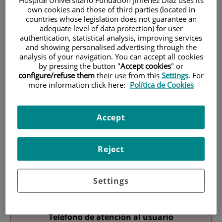
Hospital Universitario Fundación Jiménez Díaz uses its
own cookies and those of third parties (located in
countries whose legislation does not guarantee an
adequate level of data protection) for user
authentication, statistical analysis, improving services
and showing personalised advertising through the
analysis of your navigation. You can accept all cookies
by pressing the button "
Accept cookies
" or
configure/refuse them
their use from this
Settings
. For
Investigación
more information click here:
Política de Cookies
Accept
Reject
Docencia
Settings
Teléfono de atención al usuario