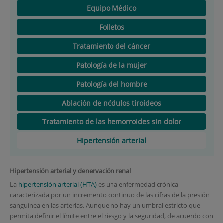
Equipo Médico
Folletos
Tratamiento del cáncer
Patología de la mujer
Patología del hombre
Ablación de nódulos tiroideos
Tratamiento de las hemorroides sin dolor
Hipertensión arterial
Hipertensión arterial y denervación renal
La
hipertensión arterial (HTA)
es una enfermedad crónica
caracterizada por un incremento continuo de las cifras de la presión
sanguínea en las arterias. Aunque no hay un umbral estricto que
permita definir el límite entre el riesgo y la seguridad, de acuerdo con