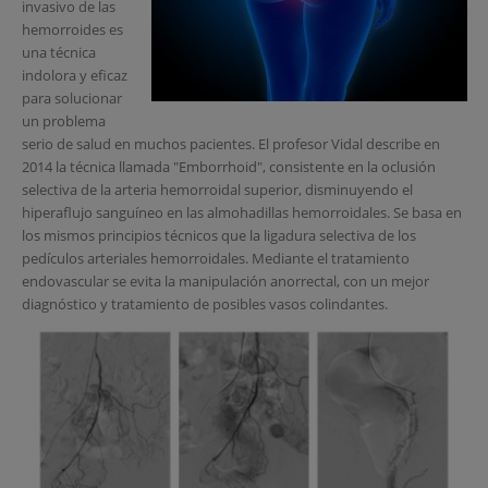
invasivo de las
hemorroides es
una técnica
indolora y eficaz
para solucionar
un problema
serio de salud en muchos pacientes. El profesor Vidal describe en
2014 la técnica llamada "Emborrhoid", consistente en la oclusión
selectiva de la arteria hemorroidal superior, disminuyendo el
hiperaflujo sanguíneo en las almohadillas hemorroidales. Se basa en
los mismos principios técnicos que la ligadura selectiva de los
pedículos arteriales hemorroidales. Mediante el tratamiento
endovascular se evita la manipulación anorrectal, con un mejor
diagnóstico y tratamiento de posibles vasos colindantes.