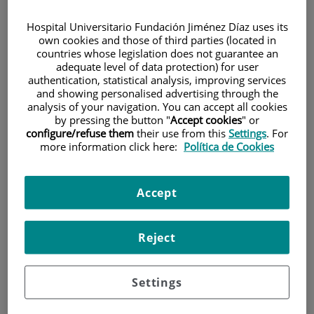
Hospital Universitario Fundación Jiménez Díaz uses its
own cookies and those of third parties (located in
countries whose legislation does not guarantee an
adequate level of data protection) for user
authentication, statistical analysis, improving services
and showing personalised advertising through the
analysis of your navigation. You can accept all cookies
Investigación
by pressing the button "
Accept cookies
" or
configure/refuse them
their use from this
Settings
. For
more information click here:
Política de Cookies
Accept
Docencia
Reject
Settings
Teléfono de atención al usuario