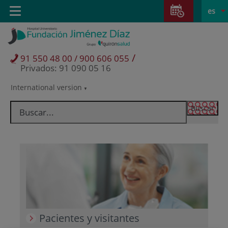
Saltar al contenido
Saltar
E
Idiom
Toggle
es
al
navigation
activo
contenido
/
91 550 48 00 / 900 606 055
Privados: 91 090 05 16
International version
Selector
de
idioma
Pacientes y visitantes