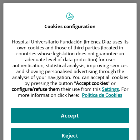
Cookies configuration
Hospital Universitario Fundación Jiménez Díaz uses its
own cookies and those of third parties (located in
Investigación
countries whose legislation does not guarantee an
adequate level of data protection) for user
authentication, statistical analysis, improving services
and showing personalised advertising through the
analysis of your navigation. You can accept all cookies
by pressing the button "
Accept cookies
" or
configure/refuse them
their use from this
Settings
. For
more information click here:
Política de Cookies
Docencia
Accept
Reject
Teléfono de atención al usuario