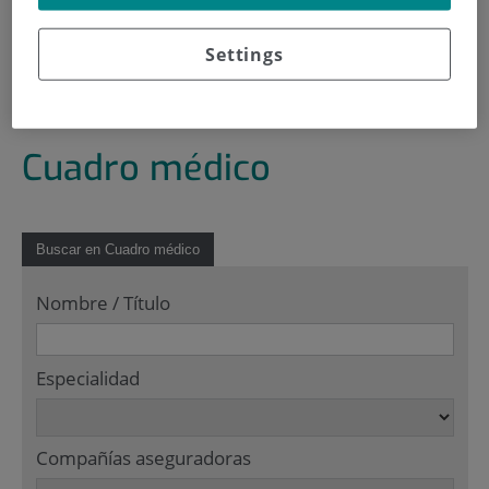
900 301 013
Settings
INICIO
|
CUADRO MÉDICO
Cuadro médico
Buscar en Cuadro médico
Nombre / Título
Especialidad
Compañías aseguradoras