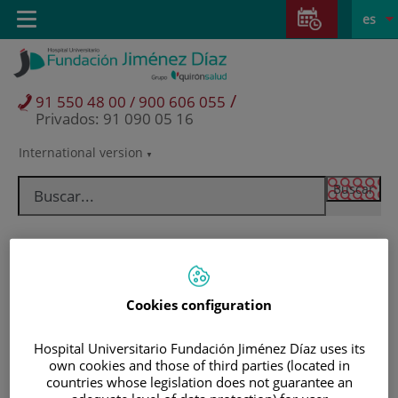
Saltar al contenido
Saltar
E
Idiom
Toggle
es
al
navigation
activo
contenido
/
91 550 48 00 / 900 606 055
Privados: 91 090 05 16
International version
Selector
de
idioma
Cookies configuration
Hospital Universitario Fundación Jiménez Díaz uses its
own cookies and those of third parties (located in
Pacientes y visitantes
countries whose legislation does not guarantee an