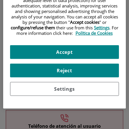
adequate level of data protection) for user
authentication, statistical analysis, improving services
and showing personalised advertising through the
analysis of your navigation. You can accept all cookies
by pressing the button "
Accept cookies
" or
configure/refuse them
their use from this
Settings
. For
more information click here:
Política de Cookies
Investigación
Accept
Reject
Settings
Docencia
Teléfono de atención al usuario