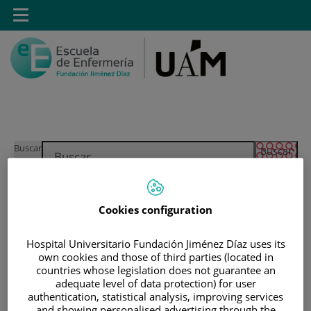
Saltar al contenido
Toggle
navigation
Saltar
Buscar
al
contenido
INICIO
|
ADMINISTRACIÓN
Cookies configuration
|
TRÁMITES DE GRADO Y POSGRADO
Hospital Universitario Fundación Jiménez Díaz uses its
|
DUPLICADO DE TÍTULO POR EXTRAVÍO O DETERIORO
own cookies and those of third parties (located in
countries whose legislation does not guarantee an
Duplicado de título por
adequate level of data protection) for user
authentication, statistical analysis, improving services
and showing personalised advertising through the