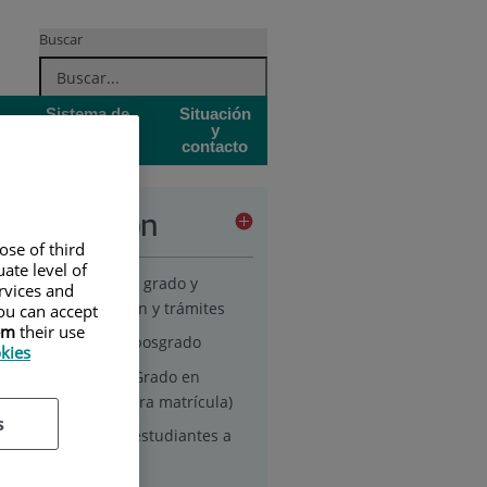
Buscar
Sistema de
Situación
Garantía de
y
Calidad
contacto
inistración
ose of third
ate level of
cretaría académica grado y
ervices and
sgrado: información y trámites
ou can accept
em
their use
ámites de grado y posgrado
okies
Matriculación en Grado en
Enfermería (primera matrícula)
s
Matriculación de estudiantes a
partir de 2º curso