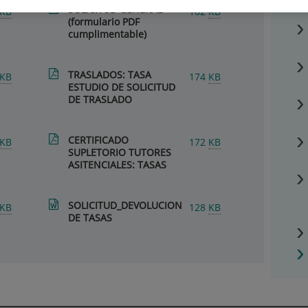
SOLICITUD GENERAL
KB
162
KB
(formulario PDF
cumplimentable)
TRASLADOS: TASA
KB
174
KB
ESTUDIO DE SOLICITUD
DE TRASLADO
CERTIFICADO
KB
172
KB
SUPLETORIO TUTORES
ASITENCIALES: TASAS
SOLICITUD_DEVOLUCION
KB
128
KB
DE TASAS