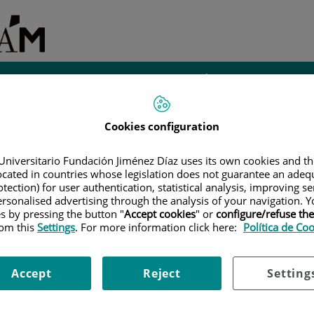
Investigación e
iantes
Administración
Instalaciones
Innovación
Cookies configuration
ES DE GRADO Y POSGRADO
|
DESCARGA DE DOCUMENTOS
Adm
Universitario Fundación Jiménez Díaz uses its own cookies and th
cumentos
located in countries whose legislation does not guarantee an adequ
Se
tection) for user authentication, statistical analysis, improving s
po
rsonalised advertising through the analysis of your navigation. Y
es by pressing the button "
Accept cookies
" or
configure/refuse th
Tr
rom this
Settings
. For more information click here:
Política de Co
RECONOCIMIENTO DE
KB
141
KB
CREDITOS: SOLICITUD
Accept
Reject
Setting