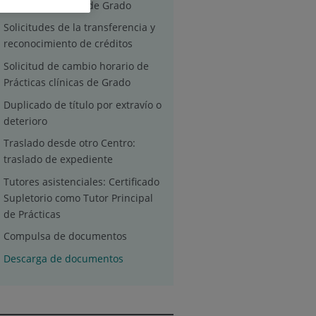
Gestión del título de Grado
Solicitudes de la transferencia y
reconocimiento de créditos
Solicitud de cambio horario de
Prácticas clínicas de Grado
Duplicado de título por extravío o
deterioro
Traslado desde otro Centro:
traslado de expediente
Tutores asistenciales: Certificado
Supletorio como Tutor Principal
de Prácticas
Compulsa de documentos
Descarga de documentos