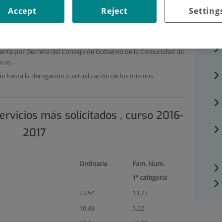
 días de antelación
a la fecha deseada de entrega.
Accept
Reject
Setting
nte por Decreto del Consejo de Gobierno de la Comunidad de
icas.
n hasta la derogación o actualización de los mismos.
rvicios más solicitados , curso 2016-
2017
Ordinaria
Fam. Num.
1ª categoria
27,54
13,77
10,43
5,22