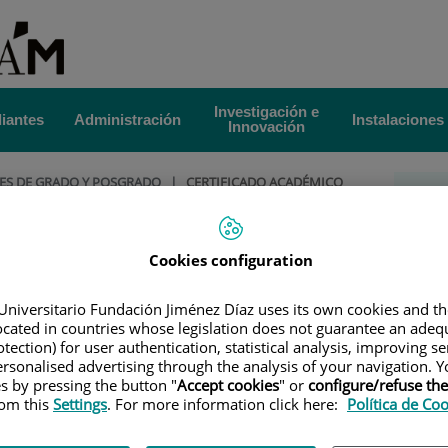
Investigación e
iantes
Administración
Instalaciones
Innovación
ES DE GRADO Y POSGRADO
|
CERTIFICADO ACADÉMICO
Adm
démico
Cookies configuration
Se
po
Universitario Fundación Jiménez Díaz uses its own cookies and th
Tr
located in countries whose legislation does not guarantee an adequ
tection) for user authentication, statistical analysis, improving s
aría del Centro el impreso de solicitud que puede descargar
rsonalised advertising through the analysis of your navigation. Y
es by pressing the button "
Accept cookies
" or
configure/refuse th
los
Abonarés
correspondientes a las tasas oficiales que puede
rom this
Settings
. For more information click here:
Política de Co
n ser pagados en el Banco Santander,
entregando el justificante