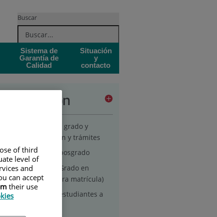
Buscar
Sistema de
Situación
Garantía de
y
Calidad
contacto
inistración
cretaría académica grado y
sgrado: información y trámites
ose of third
ámites de grado y posgrado
ate level of
Matriculación en Grado en
ervices and
ou can accept
Enfermería (primera matrícula)
em
their use
Matriculación de estudiantes a
okies
partir de 2º curso