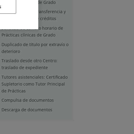
Gestión del título de Grado
s
Solicitudes de la transferencia y
reconocimiento de créditos
Solicitud de cambio horario de
Prácticas clínicas de Grado
Duplicado de título por extravío o
deterioro
Traslado desde otro Centro:
traslado de expediente
Tutores asistenciales: Certificado
Supletorio como Tutor Principal
de Prácticas
Compulsa de documentos
Descarga de documentos