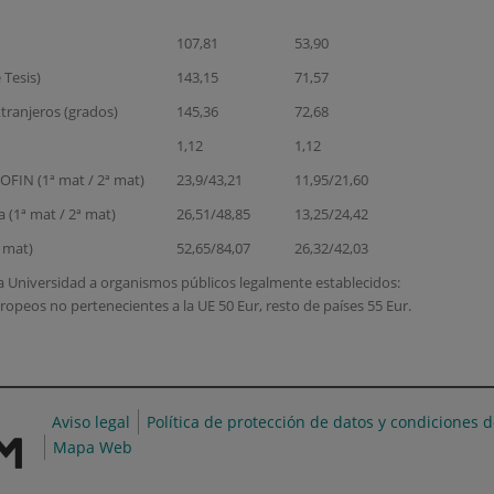
107,81
53,90
 Tesis)
143,15
71,57
ranjeros (grados)
145,36
72,68
1,12
1,12
OFIN (1ª mat / 2ª mat)
23,9/43,21
11,95/21,60
 (1ª mat / 2ª mat)
26,51/48,85
13,25/24,42
ª mat)
52,65/84,07
26,32/42,03
la Universidad a organismos públicos legalmente establecidos:
ropeos no pertenecientes a la UE 50 Eur, resto de países 55 Eur.
Aviso legal
Política de protección de datos y condiciones 
Mapa Web