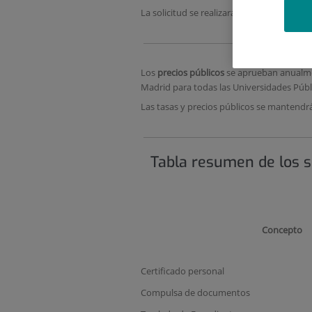
La solicitud se realizará
al menos con diez
Los
precios públicos
se aprueban anualme
Madrid para todas las Universidades Públ
Las tasas y precios públicos se mantendrá
Tabla resumen de los se
Concepto
Certificado personal
Compulsa de documentos