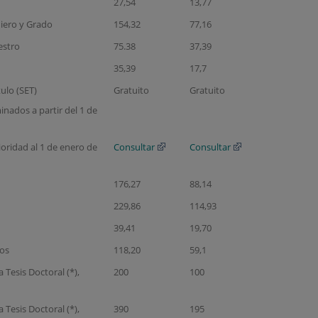
27,54
13,77
niero y Grado
154,32
77,16
estro
75.38
37,39
35,39
17,7
ulo (SET)
Gratuito
Gratuito
inados a partir del 1 de
oridad al 1 de enero de
Consultar
Consultar
176,27
88,14
229,86
114,93
39,41
19,70
dos
118,20
59,1
 Tesis Doctoral (*),
200
100
 Tesis Doctoral (*),
390
195