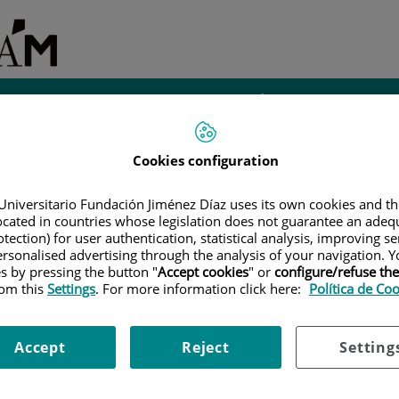
Investigación e
iantes
Administración
Instalaciones
Innovación
Cookies configuration
ES DE GRADO Y POSGRADO
|
MATRICULACIÓN EN GRADO EN
Adm
1. ASISTENCIA A LA PRESENTACIÓN DEL CURSO
|
2.
OS
|
INFORMACIÓN ADICIONAL: ¿QUÉ OCURRE CON LA
Universitario Fundación Jiménez Díaz uses its own cookies and th
CULA?
located in countries whose legislation does not guarantee an adequ
Se
tection) for user authentication, statistical analysis, improving s
po
rsonalised advertising through the analysis of your navigation. Y
ional: ¿Qué ocurre con la
es by pressing the button "
Accept cookies
" or
configure/refuse th
Tr
rom this
Settings
. For more information click here:
Política de Co
mbre si anulo matrícula?
anulación de matrícula se procederá a la devolución del 50% de
Accept
Reject
Setting
 de los 15 días naturales posteriores a la matrícula. Posterior a
a.