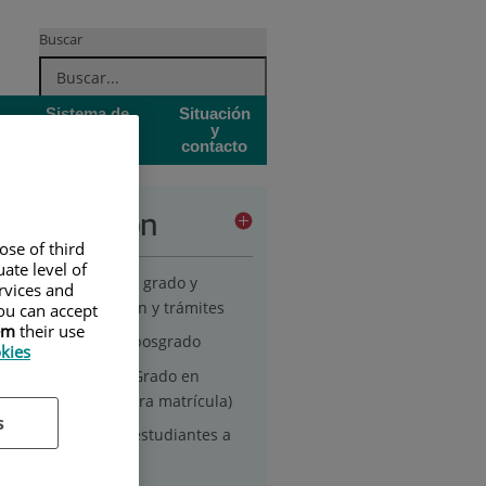
Buscar
Sistema de
Situación
Garantía de
y
Calidad
contacto
inistración
ose of third
ate level of
cretaría académica grado y
ervices and
sgrado: información y trámites
ou can accept
em
their use
ámites de grado y posgrado
okies
Matriculación en Grado en
Enfermería (primera matrícula)
s
Matriculación de estudiantes a
partir de 2º curso