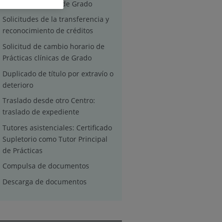
Gestión del título de Grado
Solicitudes de la transferencia y
reconocimiento de créditos
Solicitud de cambio horario de
Prácticas clínicas de Grado
Duplicado de título por extravío o
deterioro
Traslado desde otro Centro:
traslado de expediente
Tutores asistenciales: Certificado
Supletorio como Tutor Principal
de Prácticas
Compulsa de documentos
Descarga de documentos