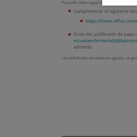
Para ello debe seguir estos pasos:
Cumplimentar el siguiente for
https://forms.office.co
Envio del justificante de pago
escuelaenfermeriafjd@quirons
admitido.
Las solicitudes enviadas en agosto, se ge