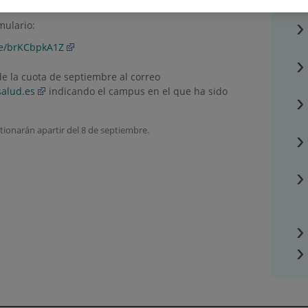
mulario:
m/e/brKCbpkA1Z
 de la cuota de septiembre al correo
alud.es
indicando el campus en el que ha sido
stionarán apartir del 8 de septiembre.