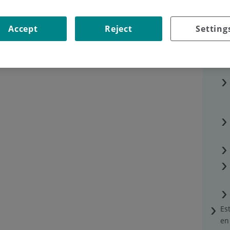
Accept
Reject
Setting
Es
en