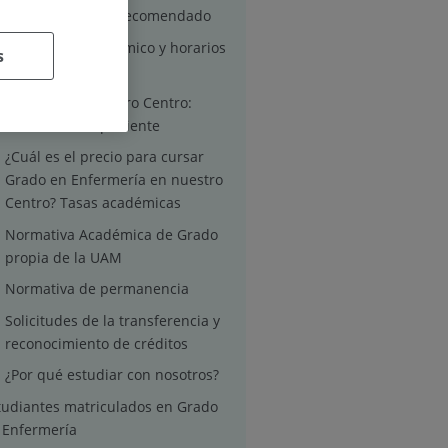
Perfil de ingreso recomendado
Calendario Académico y horarios
s
de clases
Traslado desde otro Centro:
traslado de expediente
¿Cuál es el precio para cursar
Grado en Enfermería en nuestro
Centro? Tasas académicas
Normativa Académica de Grado
propia de la UAM
Normativa de permanencia
Solicitudes de la transferencia y
reconocimiento de créditos
¿Por qué estudiar con nosotros?
tudiantes matriculados en Grado
 Enfermería