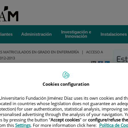
Investigación e
iantes
Administración
Instalaciones
Innovación
ES MATRICULADOS EN GRADO EN ENFERMERÍA
|
ACCESO A
Est
012-2013
S 2012-2013
Fu
Cookies configuration
Universitario Fundación Jiménez Díaz uses its own cookies and th
located in countries whose legislation does not guarantee an adequ
tection) for user authentication, statistical analysis, improving s
rsonalised advertising through the analysis of your navigation. Y
es by pressing the button "
Accept cookies
" or
configure/refuse th
rom this
Settings
. For more information click here:
Política de Co