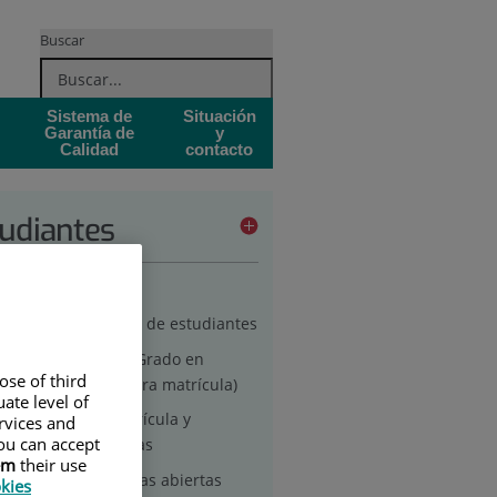
Buscar
Sistema de
Situación
Garantía de
y
Calidad
contacto
udiantes
turos estudiantes
Acceso y admisión de estudiantes
Matriculación en Grado en
ose of third
Enfermería (primera matrícula)
ate level of
Anulación de matrícula y
ervices and
ou can accept
devolución de tasas
em
their use
Jornadas de puertas abiertas
okies