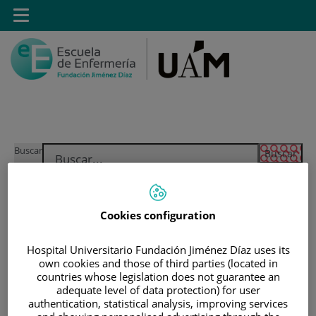
Saltar al contenido
Toggle
navigation
Saltar
Buscar
al
contenido
INICIO
|
ESTUDIANTES
Cookies configuration
|
ESTUDIANTES MATRICULADOS EN GRADO EN
ENFERMERÍA
Hospital Universitario Fundación Jiménez Díaz uses its
own cookies and those of third parties (located in
|
CALENDARIOS DE EXÁMENES
countries whose legislation does not guarantee an
adequate level of data protection) for user
Calendarios de Exámenes
authentication, statistical analysis, improving services