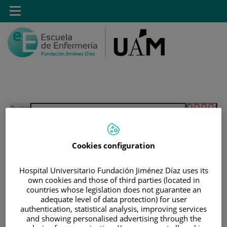
Saltar al contenido
Toggle
navigation
Saltar
Buscar
al
contenido
Cookies configuration
INICIO
|
ESTUDIANTES
|
ESTUDIANTES MATRICULADOS EN GRADO EN
Hospital Universitario Fundación Jiménez Díaz uses its
ENFERMERÍA
own cookies and those of third parties (located in
countries whose legislation does not guarantee an
|
ACCESO A GUIAS DOCENTES
adequate level of data protection) for user
authentication, statistical analysis, improving services
|
GUÍAS DOCENTES 2013-2014
and showing personalised advertising through the
|
GUÍAS DOCENTES DE 2º DE GRADO