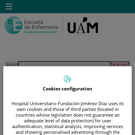
Saltar al contenido
Toggle
navigation
Saltar
Buscar
al
contenido
Cookies configuration
INICIO
|
ESTUDIANTES
|
ESTUDIANTES MATRICULADOS EN GRADO EN
Hospital Universitario Fundación Jiménez Díaz uses its
ENFERMERÍA
own cookies and those of third parties (located in
countries whose legislation does not guarantee an
|
ACCESO A GUIAS DOCENTES
adequate level of data protection) for user
|
GUIAS DOCENTES 2014-2015
authentication, statistical analysis, improving services
and showing personalised advertising through the
|
GUIAS DOCENTES 1º DE GRADO