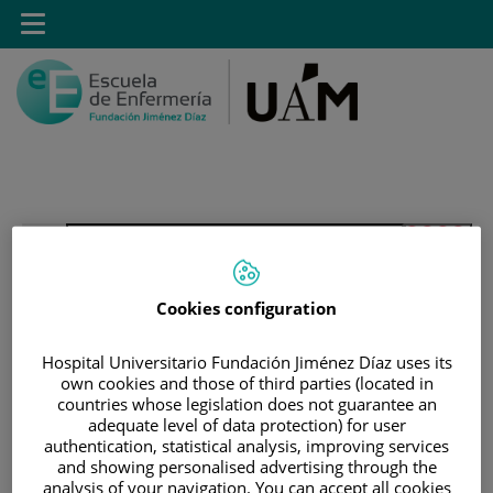
Saltar al contenido
Toggle
navigation
Saltar
Buscar
al
contenido
Cookies configuration
INICIO
|
ESTUDIANTES
|
ESTUDIANTES MATRICULADOS EN GRADO EN
Hospital Universitario Fundación Jiménez Díaz uses its
own cookies and those of third parties (located in
ENFERMERÍA
countries whose legislation does not guarantee an
|
ACCESO A GUIAS DOCENTES
adequate level of data protection) for user
authentication, statistical analysis, improving services
|
GUÍAS DOCENTES 2015-2016
and showing personalised advertising through the
|
GUÍAS DOCENTES DE 4º GRADO
analysis of your navigation. You can accept all cookies