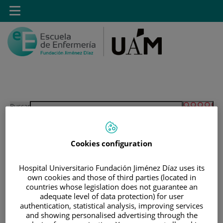
Saltar al contenido
Toggle
navigation
Saltar
Buscar
al
contenido
Cookies configuration
INICIO
|
ESTUDIANTES
|
ESTUDIANTES MATRICULADOS EN GRADO EN
Hospital Universitario Fundación Jiménez Díaz uses its
ENFERMERÍA
own cookies and those of third parties (located in
countries whose legislation does not guarantee an
|
ACCESO A GUIAS DOCENTES
adequate level of data protection) for user
authentication, statistical analysis, improving services
|
GUÍAS DOCENTES 2016-2017
and showing personalised advertising through the
|
GUÍAS DOCENTES DE 3º GRADO