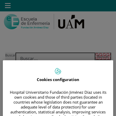
Saltar al contenido
Toggle
navigation
Saltar
Buscar
al
contenido
INICIO
|
ESTUDIANTES
Cookies configuration
|
ESTUDIANTES MATRICULADOS EN GRADO EN
ENFERMERÍA
Hospital Universitario Fundación Jiménez Díaz uses its
own cookies and those of third parties (located in
|
ACCESO A GUIAS DOCENTES
countries whose legislation does not guarantee an
adequate level of data protection) for user
|
GUÍAS DOCENTES 2018-2019
authentication, statistical analysis, improving services
|
GUÍAS DOCENTES DE PRIMERO DE GRADO