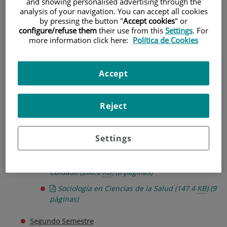
and showing personalised advertising through the
analysis of your navigation. You can accept all cookies
Guías Docentes de
by pressing the button "
Accept cookies
" or
configure/refuse them
their use from this
Settings
. For
Primero de Grado
more information click here:
Política de Cookies
Primer Semestre
Accept
FJD Guía Docente Anatomía Humana 18-19
(218
KB
)
(12 páginas)
Reject
FJD Guía Docente Bioestadística y TIC´S
(575.4
KB
)
(12 páginas)
FJD Guía Docente Fisiología Humana
(361.9
KB
)
Settings
(15 páginas)
FJD Guía Docente Historia y Fundamentos del
Cuidado
(280.6
KB
)
(8 páginas)
Sociología en Ciencias de la Salud
(147.4
KB
)
(9
páginas)
Segundo Semestre