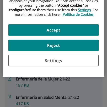
analysis of your navigation. You can accept all cookies
by pressing the button "
Accept cookies
" or
|
PRIMER SEMESTRE (3ER CURSO)
configure/refuse them
their use from this
Settings
. For
more information click here:
Política de Cookies
Primer Semestre (3er
curso)
Accept
Ficheros disponibles
Reject
Enfermería de la Infancia y la
Settings
Adolescencia 21-22
217
KB
Enfermería de la Mujer 21-22
187
KB
Enfermería en Salud Mental 21-22
417
KB