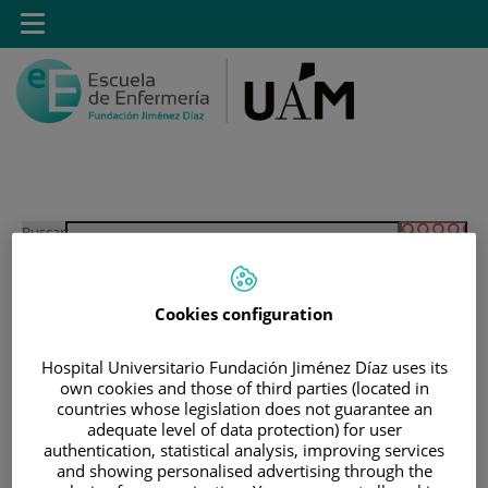
Saltar al contenido
Toggle
navigation
Saltar
Buscar
al
contenido
Cookies configuration
INICIO
|
ESTUDIANTES
|
ESTUDIANTES MATRICULADOS EN GRADO EN
Hospital Universitario Fundación Jiménez Díaz uses its
ENFERMERÍA
own cookies and those of third parties (located in
countries whose legislation does not guarantee an
|
ACCESO A GUIAS DOCENTES
adequate level of data protection) for user
authentication, statistical analysis, improving services
|
GUÍAS DOCENTES 2021-2022
and showing personalised advertising through the
|
GUÍAS DOCENTES TERCER CURSO 21-22